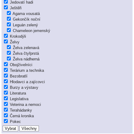
Jedovatí hadi
Ještěři
Agama vousatá
Gekončík noční
Leguán zelený
Chameleon jemenský
Krokodýli
Želvy
Želva zelenavá
Želva čtyřprstá
Želva nádherná
Obojživelníci
Terárium a technika
Bezobratlí
Hlodavci a zajícovci
Burzy a výstavy
Literatura
Legislativa
Veterina a nemoci
Terahádanky
Černá kronika
Pokec