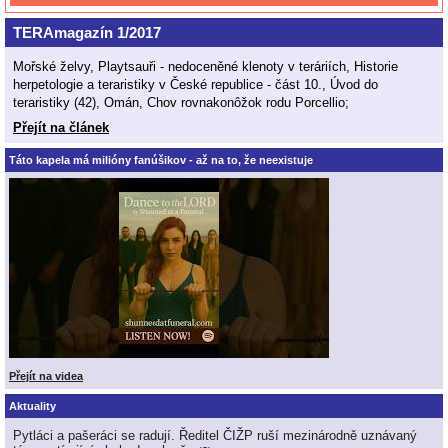
TERAmagazín 1/2017
Mořské želvy, Playtsauři - nedoceněné klenoty v teráriích, Historie
herpetologie a teraristiky v České republice - část 10., Úvod do
teraristiky (42), Omán, Chov rovnakonôžok rodu Porcellio;
Přejít na článek
Táto kapela má milióny fanúšikov - až na to, že neexistuje
Přejít na videa
Aktuality
Pytláci a pašeráci se radují. Ředitel ČIŽP ruší mezinárodně uznávaný