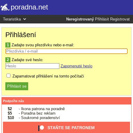
poradna.net
Neregistrovaný
Přihlásit
Registrovat
Přihlášení
1
Zadajte svou přezdívku nebo e-mail:
2
Zadajte své heslo:
Zapomenuté heslo
Zapamatovat přihlášení na tomto počítači
Podpořte nás
$2
- Ikona patrona na poradně
$5
- Poradna bez reklam
$10
- Soukromé poradenství
STAŇTE SE PATRONEM