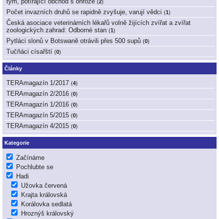
tým, potírající obchod s ohrože
(
2
)
Počet invazních druhů se rapidně zvyšuje, varují vědci
(
1
)
Česká asociace veterinárních lékařů volně žijících zvířat a zvířat
zoologických zahrad: Odborné stan
(
1
)
Pytláci slonů v Botswaně otrávili přes 500 supů
(
0
)
Tučňáci císařští
(
0
)
Články
TERAmagazín 1/2017
(
4
)
TERAmagazín 2/2016
(
0
)
TERAmagazín 1/2016
(
0
)
TERAmagazín 5/2015
(
0
)
TERAmagazín 4/2015
(
0
)
Kategorie
Začínáme
Pochlubte se
Hadi
Užovka červená
Krajta královská
Korálovka sedlatá
Hroznýš královský