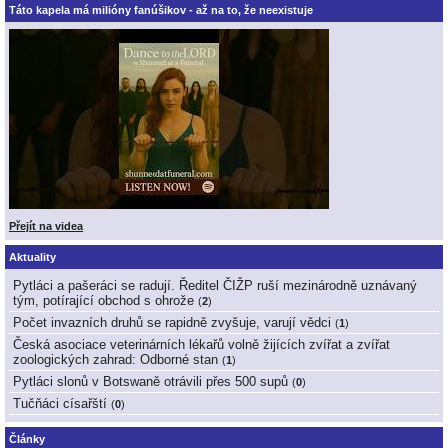
Táto kapela má milióny fanúšikov - až na to, že neexistuje
Přejít na videa
Aktuality
Pytláci a pašeráci se radují. Ředitel ČIŽP ruší mezinárodně uznávaný
tým, potírající obchod s ohrože
(
2
)
Počet invazních druhů se rapidně zvyšuje, varují vědci
(
1
)
Česká asociace veterinárních lékařů volně žijících zvířat a zvířat
zoologických zahrad: Odborné stan
(
1
)
Pytláci slonů v Botswaně otrávili přes 500 supů
(
0
)
Tučňáci císařští
(
0
)
Články