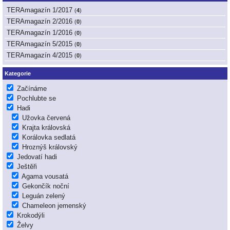
TERAmagazín 1/2017
(
4
)
TERAmagazín 2/2016
(
0
)
TERAmagazín 1/2016
(
0
)
TERAmagazín 5/2015
(
0
)
TERAmagazín 4/2015
(
0
)
Kategorie
Začínáme
Pochlubte se
Hadi
Užovka červená
Krajta královská
Korálovka sedlatá
Hroznýš královský
Jedovatí hadi
Ještěři
Agama vousatá
Gekončík noční
Leguán zelený
Chameleon jemenský
Krokodýli
Želvy