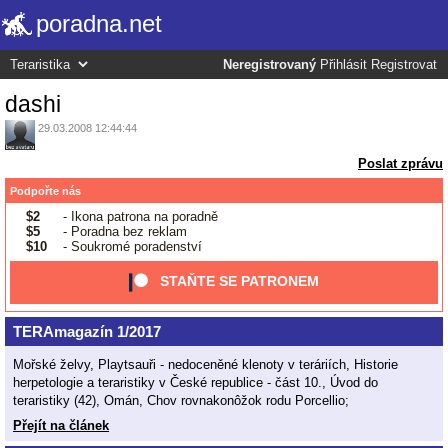
poradna.net
Neregistrovaný
Přihlásit
Registrovat
dashi
29.03.2008 12:44:44
Poslat zprávu
Podpořte nás
$2
- Ikona patrona na poradně
$5
- Poradna bez reklam
$10
- Soukromé poradenství
STAŇTE SE PATRONEM
TERAmagazín 1/2017
Mořské želvy, Playtsauři - nedoceněné klenoty v teráriích, Historie
herpetologie a teraristiky v České republice - část 10., Úvod do
teraristiky (42), Omán, Chov rovnakonôžok rodu Porcellio;
Přejít na článek