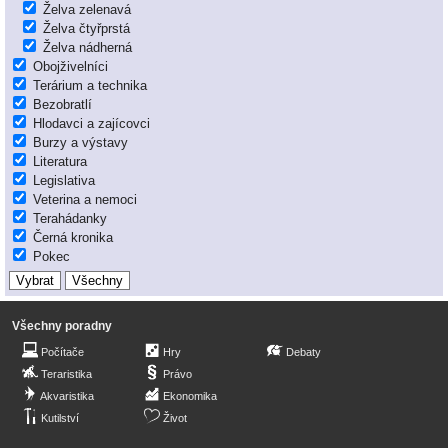
Želva zelenavá
Želva čtyřprstá
Želva nádherná
Obojživelníci
Terárium a technika
Bezobratlí
Hlodavci a zajícovci
Burzy a výstavy
Literatura
Legislativa
Veterina a nemoci
Terahádanky
Černá kronika
Pokec
Všechny poradny
Počítače
Hry
Debaty
Teraristika
Právo
Akvaristika
Ekonomika
Kutilství
Život