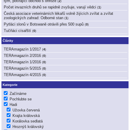
tým, potírající obchod s ohrože
(
2
)
Počet invazních druhů se rapidně zvyšuje, varují vědci
(
1
)
Česká asociace veterinárních lékařů volně žijících zvířat a zvířat
zoologických zahrad: Odborné stan
(
1
)
Pytláci slonů v Botswaně otrávili přes 500 supů
(
0
)
Tučňáci císařští
(
0
)
Články
TERAmagazín 1/2017
(
4
)
TERAmagazín 2/2016
(
0
)
TERAmagazín 1/2016
(
0
)
TERAmagazín 5/2015
(
0
)
TERAmagazín 4/2015
(
0
)
Kategorie
Začínáme
Pochlubte se
Hadi
Užovka červená
Krajta královská
Korálovka sedlatá
Hroznýš královský