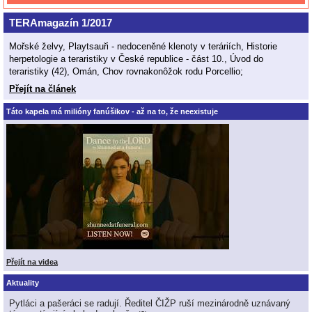
TERAmagazín 1/2017
Mořské želvy, Playtsauři - nedoceněné klenoty v teráriích, Historie
herpetologie a teraristiky v České republice - část 10., Úvod do
teraristiky (42), Omán, Chov rovnakonôžok rodu Porcellio;
Přejít na článek
Táto kapela má milióny fanúšikov - až na to, že neexistuje
Přejít na videa
Aktuality
Pytláci a pašeráci se radují. Ředitel ČIŽP ruší mezinárodně uznávaný