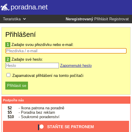
poradna.net
Neregistrovaný
Přihlásit
Registrovat
Přihlášení
1
Zadajte svou přezdívku nebo e-mail:
2
Zadajte své heslo:
Zapomenuté heslo
Zapamatovat přihlášení na tomto počítači
Podpořte nás
$2
- Ikona patrona na poradně
$5
- Poradna bez reklam
$10
- Soukromé poradenství
STAŇTE SE PATRONEM