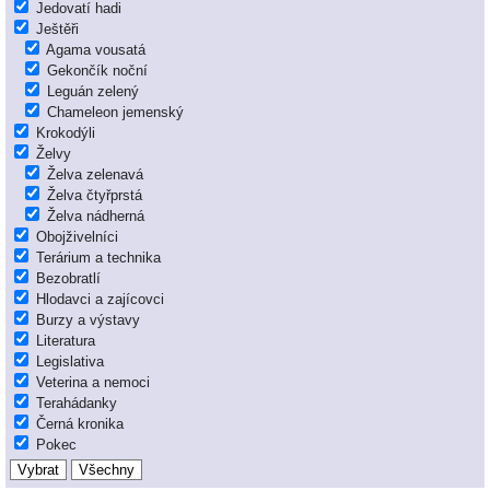
Jedovatí hadi
Ještěři
Agama vousatá
Gekončík noční
Leguán zelený
Chameleon jemenský
Krokodýli
Želvy
Želva zelenavá
Želva čtyřprstá
Želva nádherná
Obojživelníci
Terárium a technika
Bezobratlí
Hlodavci a zajícovci
Burzy a výstavy
Literatura
Legislativa
Veterina a nemoci
Terahádanky
Černá kronika
Pokec