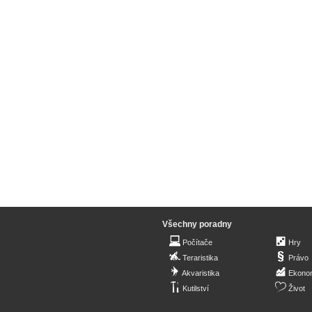
Všechny poradny
Počítače
Hry
Teraristika
Právo
Akvaristika
Ekono
Kutilství
Život