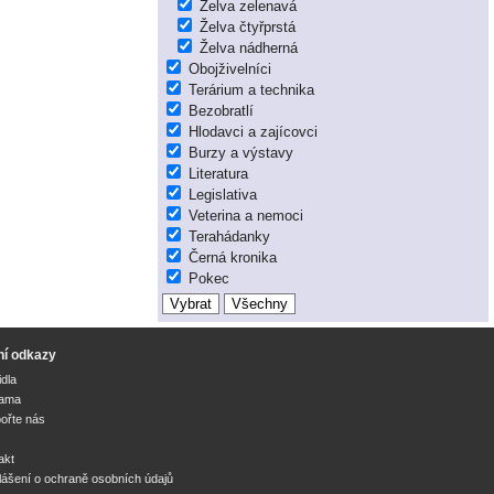
Želva zelenavá
Želva čtyřprstá
Želva nádherná
Obojživelníci
Terárium a technika
Bezobratlí
Hlodavci a zajícovci
Burzy a výstavy
Literatura
Legislativa
Veterina a nemoci
Terahádanky
Černá kronika
Pokec
ní odkazy
idla
lama
ořte nás
akt
lášení o ochraně osobních údajů