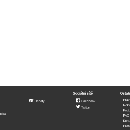
Sociální sítě
Ostat
Prav
Debaty
Facebook
Rek
Twitter
Podp
mika
FAQ
Kont
Proh