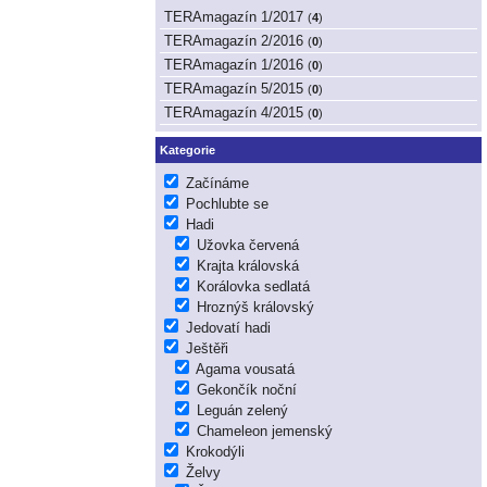
TERAmagazín 1/2017
(
4
)
TERAmagazín 2/2016
(
0
)
TERAmagazín 1/2016
(
0
)
TERAmagazín 5/2015
(
0
)
TERAmagazín 4/2015
(
0
)
Kategorie
Začínáme
Pochlubte se
Hadi
Užovka červená
Krajta královská
Korálovka sedlatá
Hroznýš královský
Jedovatí hadi
Ještěři
Agama vousatá
Gekončík noční
Leguán zelený
Chameleon jemenský
Krokodýli
Želvy