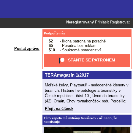
Neregistrovaný
Přihlásit
Registrovat
Podpořte nás
$2
- Ikona patrona na poradně
$5
- Poradna bez reklam
Poslat zprávu
$10
- Soukromé poradenství
STAŇTE SE PATRONEM
TERAmagazín 1/2017
Mořské želvy, Playtsauři - nedoceněné klenoty v
teráriích, Historie herpetologie a teraristiky v
České republice - část 10., Úvod do teraristiky
(42), Omán, Chov rovnakonôžok rodu Porcellio;
Přejít na článek
Táto kapela má milióny fanúšikov - až na to, že
neexistuje