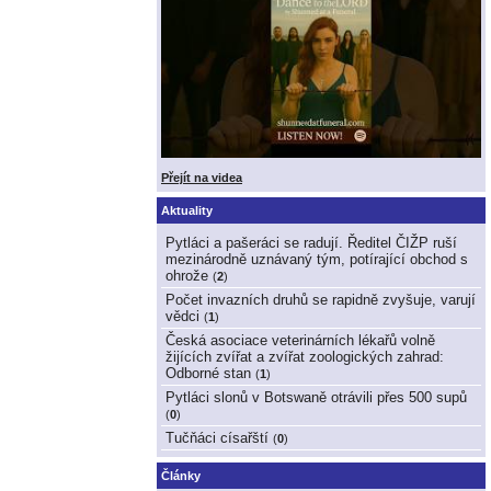
Přejít na videa
Aktuality
Pytláci a pašeráci se radují. Ředitel ČIŽP ruší
mezinárodně uznávaný tým, potírající obchod s
ohrože
(
2
)
Počet invazních druhů se rapidně zvyšuje, varují
vědci
(
1
)
Česká asociace veterinárních lékařů volně
žijících zvířat a zvířat zoologických zahrad:
Odborné stan
(
1
)
Pytláci slonů v Botswaně otrávili přes 500 supů
(
0
)
Tučňáci císařští
(
0
)
Články