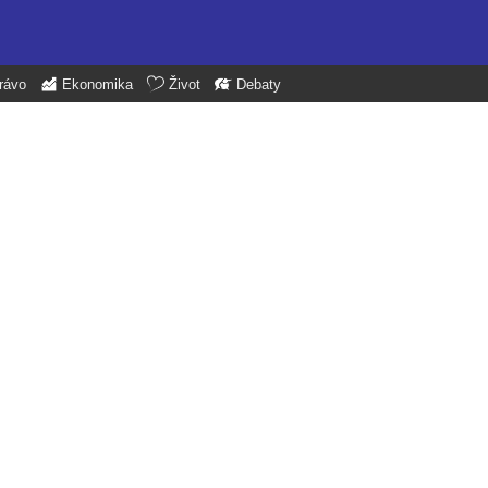
rávo
Ekonomika
Život
Debaty