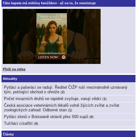
Táto kapela má milióny fanúšikov - až na to, že neexistuje
Přejít na videa
Aktuality
Pytláci a pašeráci se radují. Ředitel ČIŽP ruší mezinárodně uznávaný
tým, potírající obchod s ohrože
(
2
)
Počet invazních druhů se rapidně zvyšuje, varují vědci
(
1
)
Česká asociace veterinárních lékařů volně žijících zvířat a zvířat
zoologických zahrad: Odborné stan
(
1
)
Pytláci slonů v Botswaně otrávili přes 500 supů
(
0
)
Tučňáci císařští
(
0
)
Články