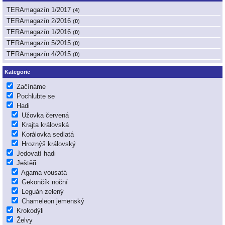
TERAmagazín 1/2017
(
4
)
TERAmagazín 2/2016
(
0
)
TERAmagazín 1/2016
(
0
)
TERAmagazín 5/2015
(
0
)
TERAmagazín 4/2015
(
0
)
Kategorie
Začínáme
Pochlubte se
Hadi
Užovka červená
Krajta královská
Korálovka sedlatá
Hroznýš královský
Jedovatí hadi
Ještěři
Agama vousatá
Gekončík noční
Leguán zelený
Chameleon jemenský
Krokodýli
Želvy