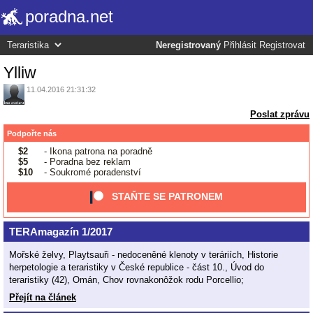
poradna.net
Neregistrovaný
Přihlásit
Registrovat
Ylliw
11.04.2016 21:31:32
Poslat zprávu
Podpořte nás
$2
- Ikona patrona na poradně
$5
- Poradna bez reklam
$10
- Soukromé poradenství
STAŇTE SE PATRONEM
TERAmagazín 1/2017
Mořské želvy, Playtsauři - nedoceněné klenoty v teráriích, Historie
herpetologie a teraristiky v České republice - část 10., Úvod do
teraristiky (42), Omán, Chov rovnakonôžok rodu Porcellio;
Přejít na článek