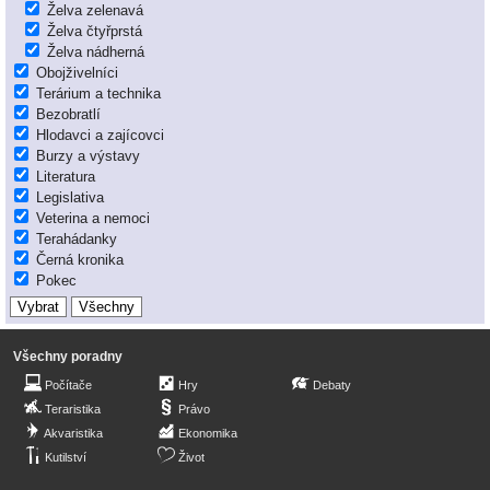
Želva zelenavá
Želva čtyřprstá
Želva nádherná
Obojživelníci
Terárium a technika
Bezobratlí
Hlodavci a zajícovci
Burzy a výstavy
Literatura
Legislativa
Veterina a nemoci
Terahádanky
Černá kronika
Pokec
Všechny poradny
Počítače
Hry
Debaty
Teraristika
Právo
Akvaristika
Ekonomika
Kutilství
Život