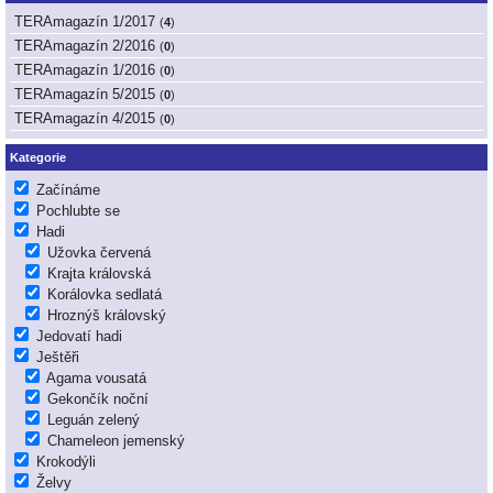
TERAmagazín 1/2017
(
4
)
TERAmagazín 2/2016
(
0
)
TERAmagazín 1/2016
(
0
)
TERAmagazín 5/2015
(
0
)
TERAmagazín 4/2015
(
0
)
Kategorie
Začínáme
Pochlubte se
Hadi
Užovka červená
Krajta královská
Korálovka sedlatá
Hroznýš královský
Jedovatí hadi
Ještěři
Agama vousatá
Gekončík noční
Leguán zelený
Chameleon jemenský
Krokodýli
Želvy