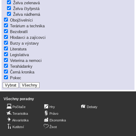
Želva zelenavá
Želva čtyřprstá
Želva nádherná
Obojživelníci
Terárium a technika
Bezobratlí
Hlodavci a zajícovci
Burzy a výstavy
Literatura
Legislativa
Veterina a nemoci
Terahádanky
Černá kronika
Pokec
Všechny poradny
Počítače
Hry
Debaty
Teraristika
Právo
Akvaristika
Ekonomika
Kutilství
Život