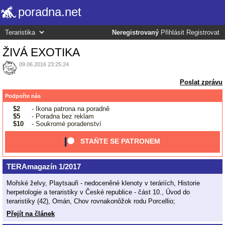
poradna.net
Neregistrovaný
Přihlásit
Registrovat
ŽIVÁ EXOTIKA
09.06.2016 23:25:24
Poslat zprávu
Podpořte nás
$2
- Ikona patrona na poradně
$5
- Poradna bez reklam
$10
- Soukromé poradenství
STAŇTE SE PATRONEM
TERAmagazín 1/2017
Mořské želvy, Playtsauři - nedoceněné klenoty v teráriích, Historie
herpetologie a teraristiky v České republice - část 10., Úvod do
teraristiky (42), Omán, Chov rovnakonôžok rodu Porcellio;
Přejít na článek