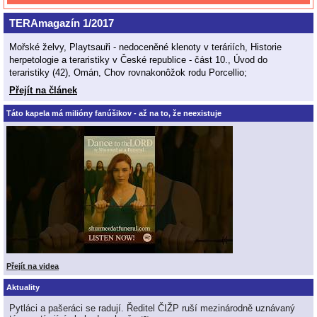
TERAmagazín 1/2017
Mořské želvy, Playtsauři - nedoceněné klenoty v teráriích, Historie
herpetologie a teraristiky v České republice - část 10., Úvod do
teraristiky (42), Omán, Chov rovnakonôžok rodu Porcellio;
Přejít na článek
Táto kapela má milióny fanúšikov - až na to, že neexistuje
Přejít na videa
Aktuality
Pytláci a pašeráci se radují. Ředitel ČIŽP ruší mezinárodně uznávaný