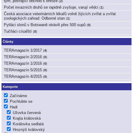
tým, potírající obchod s ohrože
(
2
)
Počet invazních druhů se rapidně zvyšuje, varují vědci
(
1
)
Česká asociace veterinárních lékařů volně žijících zvířat a zvířat
zoologických zahrad: Odborné stan
(
1
)
Pytláci slonů v Botswaně otrávili přes 500 supů
(
0
)
Tučňáci císařští
(
0
)
Články
TERAmagazín 1/2017
(
4
)
TERAmagazín 2/2016
(
0
)
TERAmagazín 1/2016
(
0
)
TERAmagazín 5/2015
(
0
)
TERAmagazín 4/2015
(
0
)
Kategorie
Začínáme
Pochlubte se
Hadi
Užovka červená
Krajta královská
Korálovka sedlatá
Hroznýš královský