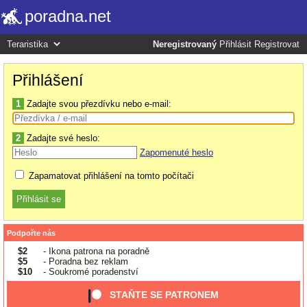
poradna.net
Neregistrovaný
Přihlásit
Registrovat
Přihlášení
1
Zadajte svou přezdívku nebo e-mail:
2
Zadajte své heslo:
Zapomenuté heslo
Zapamatovat přihlášení na tomto počítači
Podpořte nás
$2
- Ikona patrona na poradně
$5
- Poradna bez reklam
$10
- Soukromé poradenství
STAŇTE SE PATRONEM