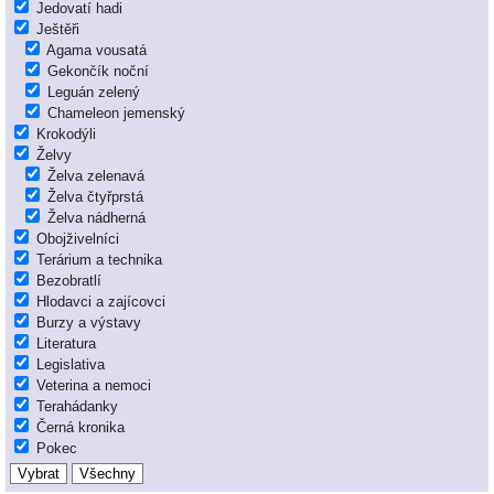
Jedovatí hadi
Ještěři
Agama vousatá
Gekončík noční
Leguán zelený
Chameleon jemenský
Krokodýli
Želvy
Želva zelenavá
Želva čtyřprstá
Želva nádherná
Obojživelníci
Terárium a technika
Bezobratlí
Hlodavci a zajícovci
Burzy a výstavy
Literatura
Legislativa
Veterina a nemoci
Terahádanky
Černá kronika
Pokec