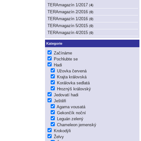
TERAmagazín 1/2017
(
4
)
TERAmagazín 2/2016
(
0
)
TERAmagazín 1/2016
(
0
)
TERAmagazín 5/2015
(
0
)
TERAmagazín 4/2015
(
0
)
Kategorie
Začínáme
Pochlubte se
Hadi
Užovka červená
Krajta královská
Korálovka sedlatá
Hroznýš královský
Jedovatí hadi
Ještěři
Agama vousatá
Gekončík noční
Leguán zelený
Chameleon jemenský
Krokodýli
Želvy