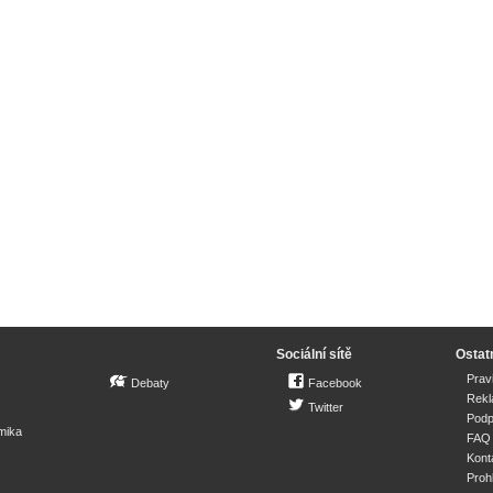
Sociální sítě
Ostat
Prav
Debaty
Facebook
Rek
Twitter
Podp
mika
FAQ
Kont
Proh