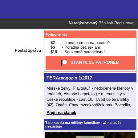
Neregistrovaný
Přihlásit
Registrovat
Podpořte nás
$2
- Ikona patrona na poradně
$5
- Poradna bez reklam
Poslat zprávu
$10
- Soukromé poradenství
STAŇTE SE PATRONEM
TERAmagazín 1/2017
Mořské želvy, Playtsauři - nedoceněné klenoty v
teráriích, Historie herpetologie a teraristiky v
České republice - část 10., Úvod do teraristiky
(42), Omán, Chov rovnakonôžok rodu Porcellio;
Přejít na článek
Táto kapela má milióny fanúšikov - až na to, že
neexistuje