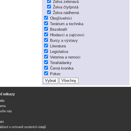
Želva zelenavá
Želva čtyřprstá
Želva nádherná
Obojživelníci
Terárium a technika
Bezobratlí
Hlodavci a zajícovci
Burzy a výstavy
Literatura
Legislativa
Veterina a nemoci
Terahádanky
Černá kronika
Pokec
ní odkazy
idla
lama
ořte nás
akt
lášení o ochraně osobních údajů