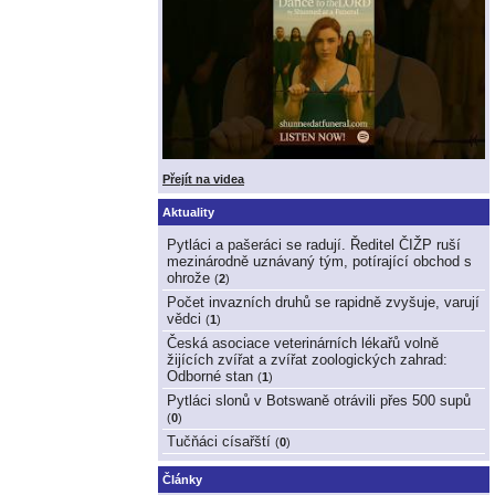
Přejít na videa
Aktuality
Pytláci a pašeráci se radují. Ředitel ČIŽP ruší
mezinárodně uznávaný tým, potírající obchod s
ohrože
(
2
)
Počet invazních druhů se rapidně zvyšuje, varují
vědci
(
1
)
Česká asociace veterinárních lékařů volně
žijících zvířat a zvířat zoologických zahrad:
Odborné stan
(
1
)
Pytláci slonů v Botswaně otrávili přes 500 supů
(
0
)
Tučňáci císařští
(
0
)
Články