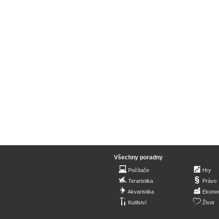
Všechny poradny
Počítače
Hry
Teraristika
Právo
Akvaristika
Ekono
Kutilství
Život