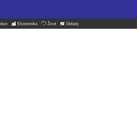
rávo
Ekonomika
Život
Debaty