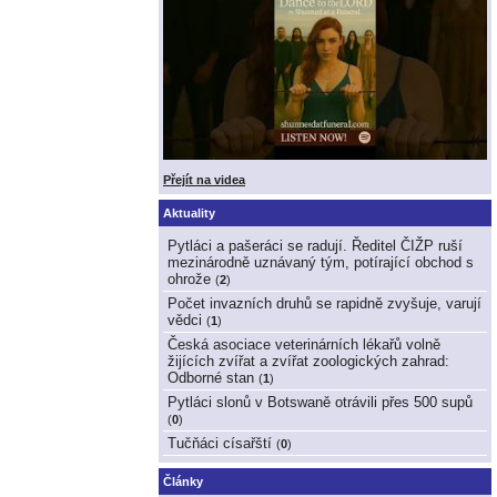
Přejít na videa
Aktuality
Pytláci a pašeráci se radují. Ředitel ČIŽP ruší
mezinárodně uznávaný tým, potírající obchod s
ohrože
(
2
)
Počet invazních druhů se rapidně zvyšuje, varují
vědci
(
1
)
Česká asociace veterinárních lékařů volně
žijících zvířat a zvířat zoologických zahrad:
Odborné stan
(
1
)
Pytláci slonů v Botswaně otrávili přes 500 supů
(
0
)
Tučňáci císařští
(
0
)
Články