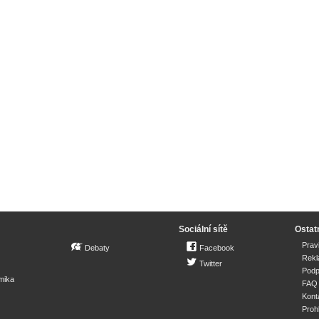
Sociální sítě
Ostat
Prav
Debaty
Facebook
Rek
Twitter
Podp
mika
FAQ
Kont
Proh