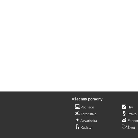
Všechny poradny
Počítače
Hry
Teraristika
Právo
Akvaristika
Ekono
Kutilství
Život