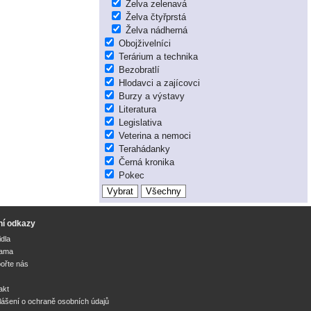
Želva zelenavá
Želva čtyřprstá
Želva nádherná
Obojživelníci
Terárium a technika
Bezobratlí
Hlodavci a zajícovci
Burzy a výstavy
Literatura
Legislativa
Veterina a nemoci
Terahádanky
Černá kronika
Pokec
ní odkazy
idla
lama
ořte nás
akt
lášení o ochraně osobních údajů