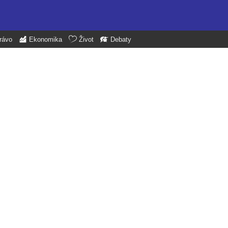
rávo
Ekonomika
Život
Debaty