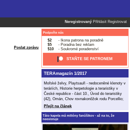
Neregistrovaný
Přihlásit
Registrovat
Podpořte nás
$2
- Ikona patrona na poradně
$5
- Poradna bez reklam
Poslat zprávu
$10
- Soukromé poradenství
STAŇTE SE PATRONEM
TERAmagazín 1/2017
Mořské želvy, Playtsauři - nedoceněné klenoty v
teráriích, Historie herpetologie a teraristiky v
České republice - část 10., Úvod do teraristiky
(42), Omán, Chov rovnakonôžok rodu Porcellio;
Přejít na článek
Táto kapela má milióny fanúšikov - až na to, že
neexistuje