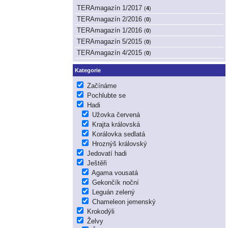
TERAmagazín 1/2017
(
4
)
TERAmagazín 2/2016
(
0
)
TERAmagazín 1/2016
(
0
)
TERAmagazín 5/2015
(
0
)
TERAmagazín 4/2015
(
0
)
Kategorie
Začínáme
Pochlubte se
Hadi
Užovka červená
Krajta královská
Korálovka sedlatá
Hroznýš královský
Jedovatí hadi
Ještěři
Agama vousatá
Gekončík noční
Leguán zelený
Chameleon jemenský
Krokodýli
Želvy