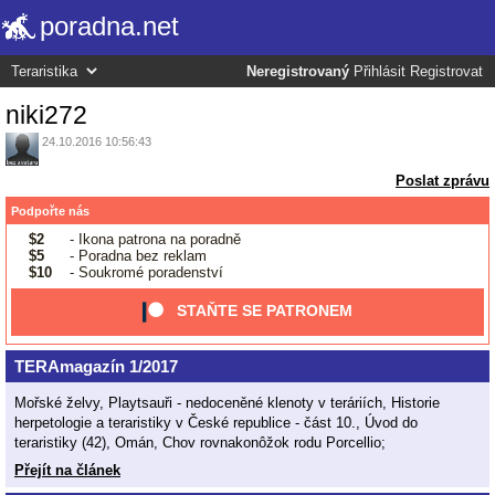
poradna.net
Neregistrovaný
Přihlásit
Registrovat
niki272
24.10.2016 10:56:43
Poslat zprávu
Podpořte nás
$2
- Ikona patrona na poradně
$5
- Poradna bez reklam
$10
- Soukromé poradenství
STAŇTE SE PATRONEM
TERAmagazín 1/2017
Mořské želvy, Playtsauři - nedoceněné klenoty v teráriích, Historie
herpetologie a teraristiky v České republice - část 10., Úvod do
teraristiky (42), Omán, Chov rovnakonôžok rodu Porcellio;
Přejít na článek