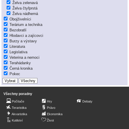
Želva zelenavá
Želva čtyřprstá
Želva nádherná
Obojživelníci
Terárium a technika
Bezobratlí
Hlodavci a zajícovci
Burzy a výstavy
Literatura
Legislativa
Veterina a nemoci
Terahádanky
Černá kronika
Pokec
Všechny poradny
Počítače
Hry
Debaty
Teraristika
Právo
Akvaristika
Ekonomika
Kutilství
Život