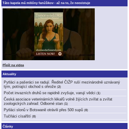
Táto kapela má milióny fanúšikov - až na to, že neexistuje
Přejít na videa
Aktuality
Pytláci a pašeráci se radují. Ředitel ČIŽP ruší mezinárodně uznávaný
tým, potírající obchod s ohrože
(
2
)
Počet invazních druhů se rapidně zvyšuje, varují vědci
(
1
)
Česká asociace veterinárních lékařů volně žijících zvířat a zvířat
zoologických zahrad: Odborné stan
(
1
)
Pytláci slonů v Botswaně otrávili přes 500 supů
(
0
)
Tučňáci císařští
(
0
)
Články