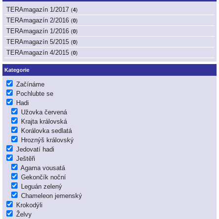
TERAmagazín 1/2017
(
4
)
TERAmagazín 2/2016
(
0
)
TERAmagazín 1/2016
(
0
)
TERAmagazín 5/2015
(
0
)
TERAmagazín 4/2015
(
0
)
Kategorie
Začínáme
Pochlubte se
Hadi
Užovka červená
Krajta královská
Korálovka sedlatá
Hroznýš královský
Jedovatí hadi
Ještěři
Agama vousatá
Gekončík noční
Leguán zelený
Chameleon jemenský
Krokodýli
Želvy