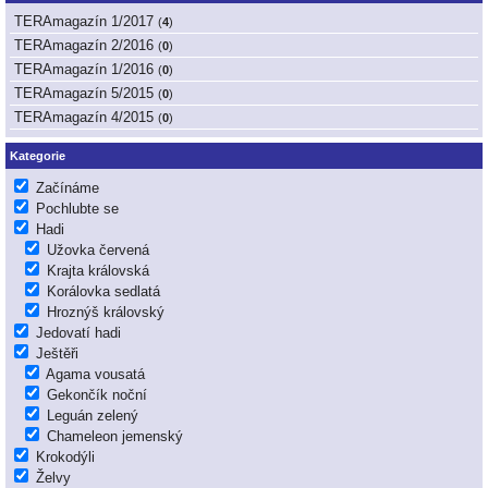
TERAmagazín 1/2017
(
4
)
TERAmagazín 2/2016
(
0
)
TERAmagazín 1/2016
(
0
)
TERAmagazín 5/2015
(
0
)
TERAmagazín 4/2015
(
0
)
Kategorie
Začínáme
Pochlubte se
Hadi
Užovka červená
Krajta královská
Korálovka sedlatá
Hroznýš královský
Jedovatí hadi
Ještěři
Agama vousatá
Gekončík noční
Leguán zelený
Chameleon jemenský
Krokodýli
Želvy