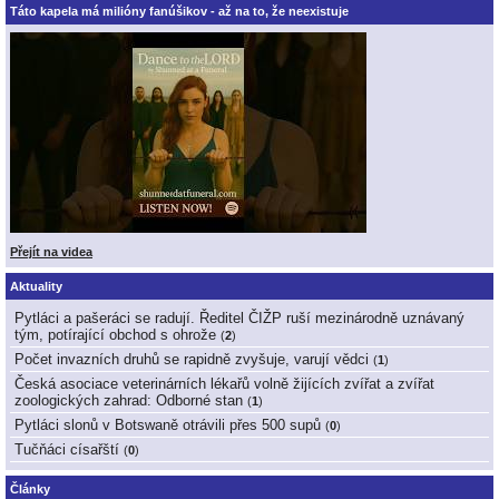
Táto kapela má milióny fanúšikov - až na to, že neexistuje
Přejít na videa
Aktuality
Pytláci a pašeráci se radují. Ředitel ČIŽP ruší mezinárodně uznávaný
tým, potírající obchod s ohrože
(
2
)
Počet invazních druhů se rapidně zvyšuje, varují vědci
(
1
)
Česká asociace veterinárních lékařů volně žijících zvířat a zvířat
zoologických zahrad: Odborné stan
(
1
)
Pytláci slonů v Botswaně otrávili přes 500 supů
(
0
)
Tučňáci císařští
(
0
)
Články