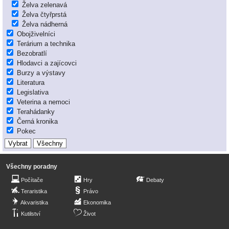
Želva zelenavá
Želva čtyřprstá
Želva nádherná
Obojživelníci
Terárium a technika
Bezobratlí
Hlodavci a zajícovci
Burzy a výstavy
Literatura
Legislativa
Veterina a nemoci
Terahádanky
Černá kronika
Pokec
Všechny poradny
Počítače
Hry
Debaty
Teraristika
Právo
Akvaristika
Ekonomika
Kutilství
Život