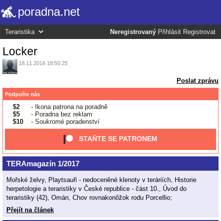
poradna.net
Neregistrovaný
Přihlásit
Registrovat
Locker
18.11.2016 18:50:25
Poslat zprávu
Podpořte nás
$2
- Ikona patrona na poradně
$5
- Poradna bez reklam
$10
- Soukromé poradenství
STAŇTE SE PATRONEM
TERAmagazín 1/2017
Mořské želvy, Playtsauři - nedoceněné klenoty v teráriích, Historie
herpetologie a teraristiky v České republice - část 10., Úvod do
teraristiky (42), Omán, Chov rovnakonôžok rodu Porcellio;
Přejít na článek