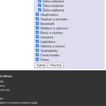
Želva zelenavá
Želva čtyřprstá
Želva nádherná
Obojživelníci
Terárium a technika
Bezobratlí
Hlodavci a zajícovci
Burzy a výstavy
Literatura
Legislativa
Veterina a nemoci
Terahádanky
Černá kronika
Pokec
ní odkazy
idla
lama
ořte nás
akt
lášení o ochraně osobních údajů