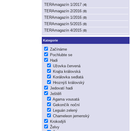
TERAmagazín 1/2017
(
4
)
TERAmagazín 2/2016
(
0
)
TERAmagazín 1/2016
(
0
)
TERAmagazín 5/2015
(
0
)
TERAmagazín 4/2015
(
0
)
Kategorie
Začínáme
Pochlubte se
Hadi
Užovka červená
Krajta královská
Korálovka sedlatá
Hroznýš královský
Jedovatí hadi
Ještěři
Agama vousatá
Gekončík noční
Leguán zelený
Chameleon jemenský
Krokodýli
Želvy