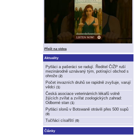
Přejít na videa
Aktuality
Pytláci a pašeráci se radují. Ředitel ČIŽP ruší
mezinárodně uznávaný tým, potírající obchod s
ohrože
(
2
)
Počet invazních druhů se rapidně zvyšuje, varují
vědci
(
1
)
Česká asociace veterinárních lékařů volně
žijících zvířat a zvířat zoologických zahrad:
Odborné stan
(
1
)
Pytláci slonů v Botswaně otrávili přes 500 supů
(
0
)
Tučňáci císařští
(
0
)
Články