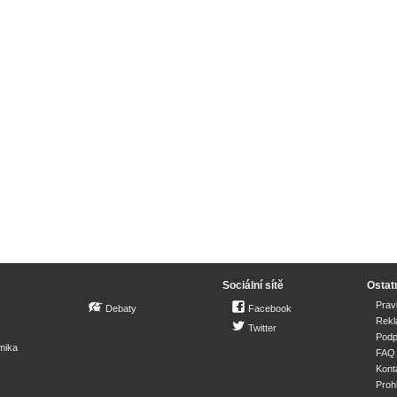
Sociální sítě
Ostat
Prav
Debaty
Facebook
Rek
Twitter
Podp
mika
FAQ
Kont
Proh