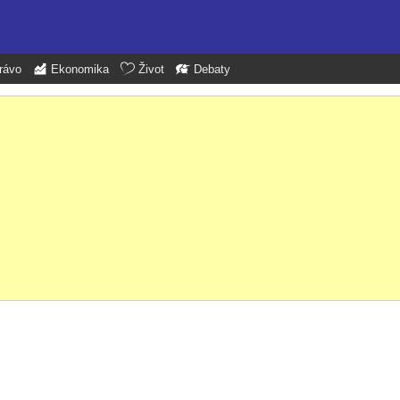
rávo
Ekonomika
Život
Debaty