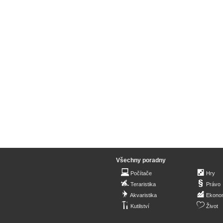
Všechny poradny
Počítače
Hry
Teraristika
Právo
Akvaristika
Ekono
Kutilství
Život