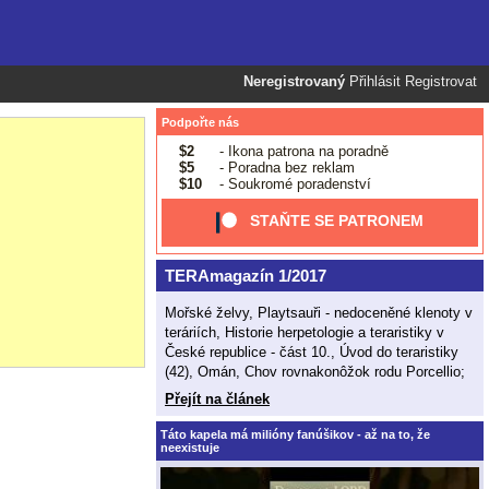
Neregistrovaný
Přihlásit
Registrovat
Podpořte nás
$2
- Ikona patrona na poradně
$5
- Poradna bez reklam
$10
- Soukromé poradenství
STAŇTE SE PATRONEM
TERAmagazín 1/2017
Mořské želvy, Playtsauři - nedoceněné klenoty v
teráriích, Historie herpetologie a teraristiky v
České republice - část 10., Úvod do teraristiky
(42), Omán, Chov rovnakonôžok rodu Porcellio;
Přejít na článek
Táto kapela má milióny fanúšikov - až na to, že
neexistuje