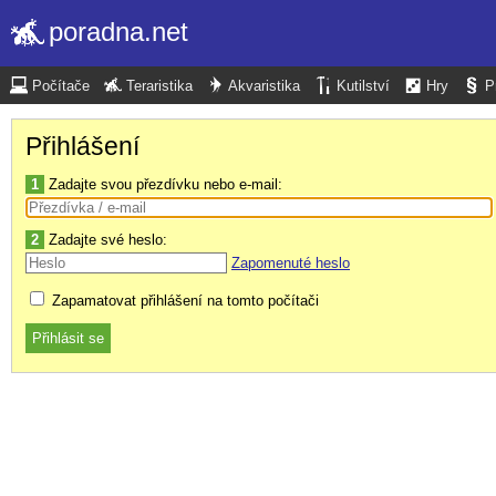
poradna.net
Počítače
Teraristika
Akvaristika
Kutilství
Hry
P
Přihlášení
1
Zadajte svou přezdívku nebo e-mail:
2
Zadajte své heslo:
Zapomenuté heslo
Zapamatovat přihlášení na tomto počítači