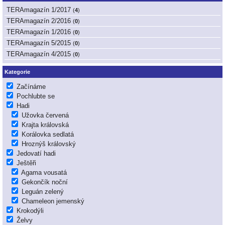
TERAmagazín 1/2017
(
4
)
TERAmagazín 2/2016
(
0
)
TERAmagazín 1/2016
(
0
)
TERAmagazín 5/2015
(
0
)
TERAmagazín 4/2015
(
0
)
Kategorie
Začínáme
Pochlubte se
Hadi
Užovka červená
Krajta královská
Korálovka sedlatá
Hroznýš královský
Jedovatí hadi
Ještěři
Agama vousatá
Gekončík noční
Leguán zelený
Chameleon jemenský
Krokodýli
Želvy