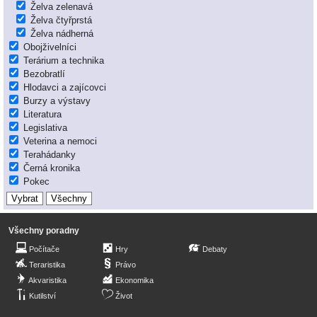
Želva zelenavá
Želva čtyřprstá
Želva nádherná
Obojživelníci
Terárium a technika
Bezobratlí
Hlodavci a zajícovci
Burzy a výstavy
Literatura
Legislativa
Veterina a nemoci
Terahádanky
Černá kronika
Pokec
Všechny poradny
Počítače
Hry
Debaty
Teraristika
Právo
Akvaristika
Ekonomika
Kutilství
Život