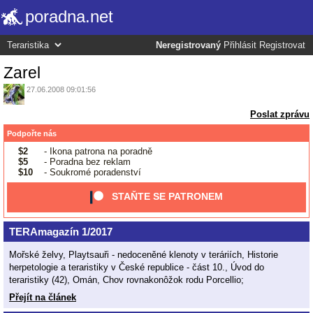
poradna.net
Neregistrovaný
Přihlásit
Registrovat
Zarel
27.06.2008 09:01:56
Poslat zprávu
Podpořte nás
$2
- Ikona patrona na poradně
$5
- Poradna bez reklam
$10
- Soukromé poradenství
STAŇTE SE PATRONEM
TERAmagazín 1/2017
Mořské želvy, Playtsauři - nedoceněné klenoty v teráriích, Historie
herpetologie a teraristiky v České republice - část 10., Úvod do
teraristiky (42), Omán, Chov rovnakonôžok rodu Porcellio;
Přejít na článek