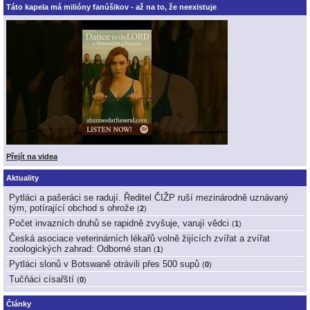
Táto kapela má milióny fanúšikov - až na to, že neexistuje
Přejít na videa
Aktuality
Pytláci a pašeráci se radují. Ředitel ČIŽP ruší mezinárodně uznávaný
tým, potírající obchod s ohrože
(
2
)
Počet invazních druhů se rapidně zvyšuje, varují vědci
(
1
)
Česká asociace veterinárních lékařů volně žijících zvířat a zvířat
zoologických zahrad: Odborné stan
(
1
)
Pytláci slonů v Botswaně otrávili přes 500 supů
(
0
)
Tučňáci císařští
(
0
)
Články