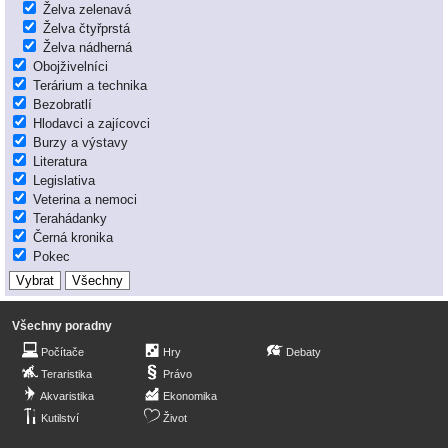
Želva zelenavá
Želva čtyřprstá
Želva nádherná
Obojživelníci
Terárium a technika
Bezobratlí
Hlodavci a zajícovci
Burzy a výstavy
Literatura
Legislativa
Veterina a nemoci
Terahádanky
Černá kronika
Pokec
Všechny poradny
Počítače
Hry
Debaty
Teraristika
Právo
Akvaristika
Ekonomika
Kutilství
Život