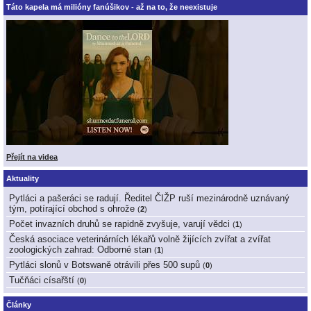
Táto kapela má milióny fanúšikov - až na to, že neexistuje
Přejít na videa
Aktuality
Pytláci a pašeráci se radují. Ředitel ČIŽP ruší mezinárodně uznávaný
tým, potírající obchod s ohrože
(
2
)
Počet invazních druhů se rapidně zvyšuje, varují vědci
(
1
)
Česká asociace veterinárních lékařů volně žijících zvířat a zvířat
zoologických zahrad: Odborné stan
(
1
)
Pytláci slonů v Botswaně otrávili přes 500 supů
(
0
)
Tučňáci císařští
(
0
)
Články