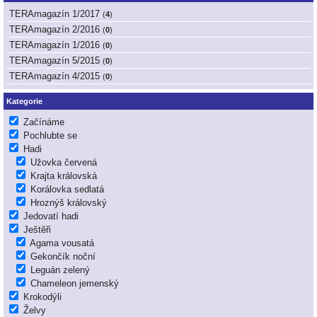
TERAmagazín 1/2017
(
4
)
TERAmagazín 2/2016
(
0
)
TERAmagazín 1/2016
(
0
)
TERAmagazín 5/2015
(
0
)
TERAmagazín 4/2015
(
0
)
Kategorie
Začínáme
Pochlubte se
Hadi
Užovka červená
Krajta královská
Korálovka sedlatá
Hroznýš královský
Jedovatí hadi
Ještěři
Agama vousatá
Gekončík noční
Leguán zelený
Chameleon jemenský
Krokodýli
Želvy