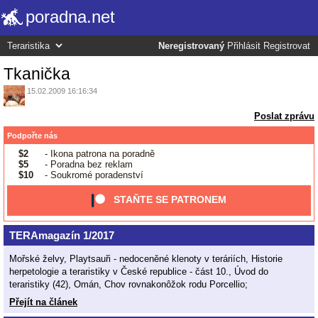
poradna.net
Neregistrovaný
Přihlásit
Registrovat
Tkanička
15.02.2009 16:16:34
Poslat zprávu
Podpořte nás
$2
- Ikona patrona na poradně
$5
- Poradna bez reklam
$10
- Soukromé poradenství
STAŇTE SE PATRONEM
TERAmagazín 1/2017
Mořské želvy, Playtsauři - nedoceněné klenoty v teráriích, Historie
herpetologie a teraristiky v České republice - část 10., Úvod do
teraristiky (42), Omán, Chov rovnakonôžok rodu Porcellio;
Přejít na článek