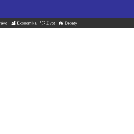
rávo
Ekonomika
Život
Debaty