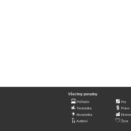
Všechny poradny
Počítače
Hry
Teraristika
Právo
Akvaristika
Ekono
Kutilství
Život