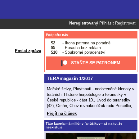
Neregistrovaný
Přihlásit
Registrovat
Podpořte nás
$2
- Ikona patrona na poradně
$5
- Poradna bez reklam
Poslat zprávu
$10
- Soukromé poradenství
STAŇTE SE PATRONEM
TERAmagazín 1/2017
Mořské želvy, Playtsauři - nedoceněné klenoty v
teráriích, Historie herpetologie a teraristiky v
České republice - část 10., Úvod do teraristiky
(42), Omán, Chov rovnakonôžok rodu Porcellio;
Přejít na článek
Táto kapela má milióny fanúšikov - až na to, že
neexistuje