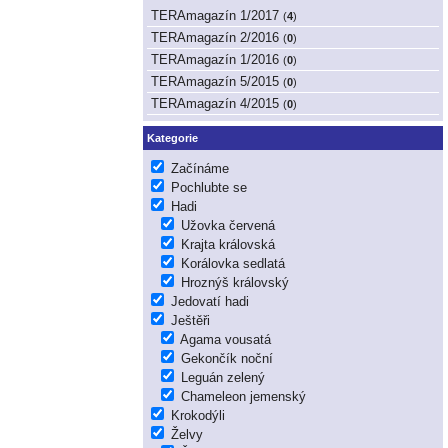
TERAmagazín 1/2017
(
4
)
TERAmagazín 2/2016
(
0
)
TERAmagazín 1/2016
(
0
)
TERAmagazín 5/2015
(
0
)
TERAmagazín 4/2015
(
0
)
Kategorie
Začínáme
Pochlubte se
Hadi
Užovka červená
Krajta královská
Korálovka sedlatá
Hroznýš královský
Jedovatí hadi
Ještěři
Agama vousatá
Gekončík noční
Leguán zelený
Chameleon jemenský
Krokodýli
Želvy