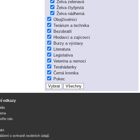
Želva zelenavá
Želva čtyřprstá
Želva nádherná
Obojživelníci
Terárium a technika
Bezobratlí
Hlodavci a zajícovci
Burzy a výstavy
Literatura
Legislativa
Veterina a nemoci
Terahádanky
Černá kronika
Pokec
ní odkazy
idla
lama
ořte nás
akt
lášení o ochraně osobních údajů