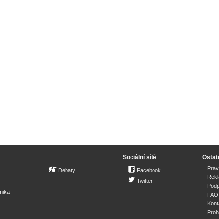
Sociální sítě
Ostat
Prav
Debaty
Facebook
Rek
Twitter
Podp
mika
FAQ
Kont
Proh