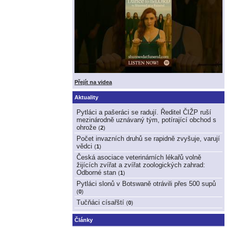
Přejít na videa
Aktuality
Pytláci a pašeráci se radují. Ředitel ČIŽP ruší
mezinárodně uznávaný tým, potírající obchod s
ohrože
(
2
)
Počet invazních druhů se rapidně zvyšuje, varují
vědci
(
1
)
Česká asociace veterinárních lékařů volně
žijících zvířat a zvířat zoologických zahrad:
Odborné stan
(
1
)
Pytláci slonů v Botswaně otrávili přes 500 supů
(
0
)
Tučňáci císařští
(
0
)
Články