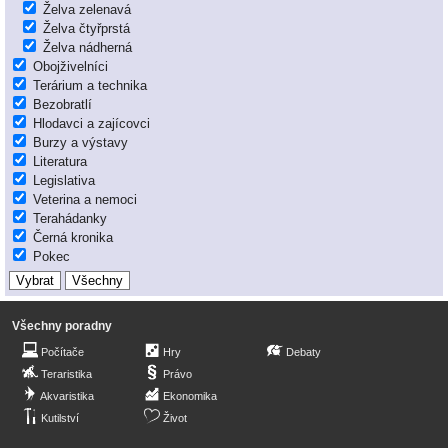
Želva zelenavá
Želva čtyřprstá
Želva nádherná
Obojživelníci
Terárium a technika
Bezobratlí
Hlodavci a zajícovci
Burzy a výstavy
Literatura
Legislativa
Veterina a nemoci
Terahádanky
Černá kronika
Pokec
Všechny poradny
Počítače
Hry
Debaty
Teraristika
Právo
Akvaristika
Ekonomika
Kutilství
Život