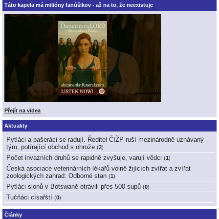
Táto kapela má milióny fanúšikov - až na to, že neexistuje
Přejít na videa
Aktuality
Pytláci a pašeráci se radují. Ředitel ČIŽP ruší mezinárodně uznávaný
tým, potírající obchod s ohrože
(
2
)
Počet invazních druhů se rapidně zvyšuje, varují vědci
(
1
)
Česká asociace veterinárních lékařů volně žijících zvířat a zvířat
zoologických zahrad: Odborné stan
(
1
)
Pytláci slonů v Botswaně otrávili přes 500 supů
(
0
)
Tučňáci císařští
(
0
)
Články