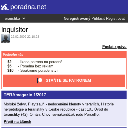
poradna.net
Neregistrovaný
Přihlásit
Registrovat
inquisitor
22.02.2009 22:10:23
Poslat zprávu
Podpořte nás
$2
- Ikona patrona na poradně
$5
- Poradna bez reklam
$10
- Soukromé poradenství
STAŇTE SE PATRONEM
TERAmagazín 1/2017
Mořské želvy, Playtsauři - nedoceněné klenoty v teráriích, Historie
herpetologie a teraristiky v České republice - část 10., Úvod do
teraristiky (42), Omán, Chov rovnakonôžok rodu Porcellio;
Přejít na článek