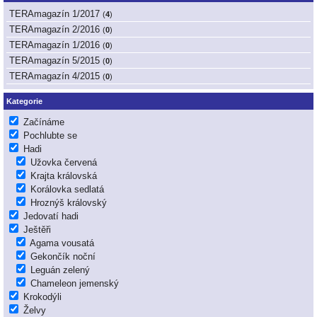
TERAmagazín 1/2017
(
4
)
TERAmagazín 2/2016
(
0
)
TERAmagazín 1/2016
(
0
)
TERAmagazín 5/2015
(
0
)
TERAmagazín 4/2015
(
0
)
Kategorie
Začínáme
Pochlubte se
Hadi
Užovka červená
Krajta královská
Korálovka sedlatá
Hroznýš královský
Jedovatí hadi
Ještěři
Agama vousatá
Gekončík noční
Leguán zelený
Chameleon jemenský
Krokodýli
Želvy