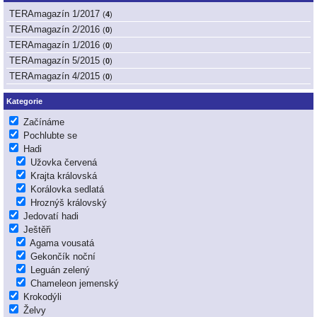
TERAmagazín 1/2017
(
4
)
TERAmagazín 2/2016
(
0
)
TERAmagazín 1/2016
(
0
)
TERAmagazín 5/2015
(
0
)
TERAmagazín 4/2015
(
0
)
Kategorie
Začínáme
Pochlubte se
Hadi
Užovka červená
Krajta královská
Korálovka sedlatá
Hroznýš královský
Jedovatí hadi
Ještěři
Agama vousatá
Gekončík noční
Leguán zelený
Chameleon jemenský
Krokodýli
Želvy