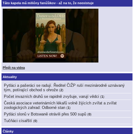
Táto kapela má milióny fanúšikov - až na to, že neexistuje
Přejít na videa
Aktuality
Pytláci a pašeráci se radují. Ředitel ČIŽP ruší mezinárodně uznávaný
tým, potírající obchod s ohrože
(
2
)
Počet invazních druhů se rapidně zvyšuje, varují vědci
(
1
)
Česká asociace veterinárních lékařů volně žijících zvířat a zvířat
zoologických zahrad: Odborné stan
(
1
)
Pytláci slonů v Botswaně otrávili přes 500 supů
(
0
)
Tučňáci císařští
(
0
)
Články