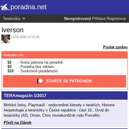
poradna.net
Neregistrovaný
Přihlásit
Registrovat
Iverson
14.09.2006 14:41:05
Poslat zprávu
Podpořte nás
$2
- Ikona patrona na poradně
$5
- Poradna bez reklam
$10
- Soukromé poradenství
STAŇTE SE PATRONEM
TERAmagazín 1/2017
Mořské želvy, Playtsauři - nedoceněné klenoty v teráriích, Historie
herpetologie a teraristiky v České republice - část 10., Úvod do
teraristiky (42), Omán, Chov rovnakonôžok rodu Porcellio;
Přejít na článek