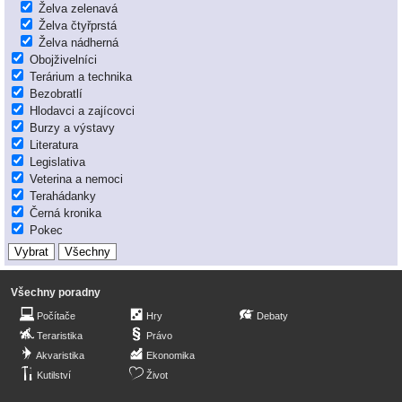
Želva zelenavá
Želva čtyřprstá
Želva nádherná
Obojživelníci
Terárium a technika
Bezobratlí
Hlodavci a zajícovci
Burzy a výstavy
Literatura
Legislativa
Veterina a nemoci
Terahádanky
Černá kronika
Pokec
Všechny poradny
Počítače
Hry
Debaty
Teraristika
Právo
Akvaristika
Ekonomika
Kutilství
Život