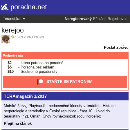
poradna.net
Neregistrovaný
Přihlásit
Registrovat
kerejoo
15.09.2006 11:00:03
Poslat zprávu
Podpořte nás
$2
- Ikona patrona na poradně
$5
- Poradna bez reklam
$10
- Soukromé poradenství
STAŇTE SE PATRONEM
TERAmagazín 1/2017
Mořské želvy, Playtsauři - nedoceněné klenoty v teráriích, Historie
herpetologie a teraristiky v České republice - část 10., Úvod do
teraristiky (42), Omán, Chov rovnakonôžok rodu Porcellio;
Přejít na článek