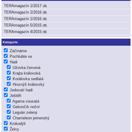
TERAmagazín 1/2017
(
4
)
TERAmagazín 2/2016
(
0
)
TERAmagazín 1/2016
(
0
)
TERAmagazín 5/2015
(
0
)
TERAmagazín 4/2015
(
0
)
Kategorie
Začínáme
Pochlubte se
Hadi
Užovka červená
Krajta královská
Korálovka sedlatá
Hroznýš královský
Jedovatí hadi
Ještěři
Agama vousatá
Gekončík noční
Leguán zelený
Chameleon jemenský
Krokodýli
Želvy