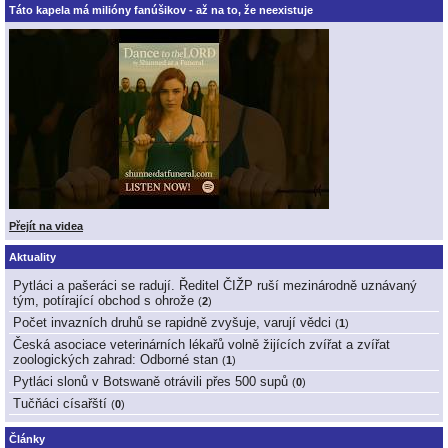
Táto kapela má milióny fanúšikov - až na to, že neexistuje
Přejít na videa
Aktuality
Pytláci a pašeráci se radují. Ředitel ČIŽP ruší mezinárodně uznávaný
tým, potírající obchod s ohrože
(
2
)
Počet invazních druhů se rapidně zvyšuje, varují vědci
(
1
)
Česká asociace veterinárních lékařů volně žijících zvířat a zvířat
zoologických zahrad: Odborné stan
(
1
)
Pytláci slonů v Botswaně otrávili přes 500 supů
(
0
)
Tučňáci císařští
(
0
)
Články