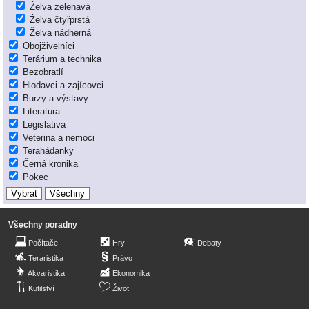
Želva zelenavá
Želva čtyřprstá
Želva nádherná
Obojživelníci
Terárium a technika
Bezobratlí
Hlodavci a zajícovci
Burzy a výstavy
Literatura
Legislativa
Veterina a nemoci
Terahádanky
Černá kronika
Pokec
Všechny poradny
Počítače
Hry
Debaty
Teraristika
Právo
Akvaristika
Ekonomika
Kutilství
Život