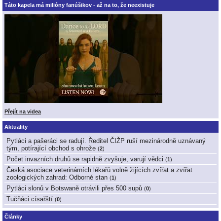
Táto kapela má milióny fanúšikov - až na to, že neexistuje
Přejít na videa
Aktuality
Pytláci a pašeráci se radují. Ředitel ČIŽP ruší mezinárodně uznávaný
tým, potírající obchod s ohrože
(
2
)
Počet invazních druhů se rapidně zvyšuje, varují vědci
(
1
)
Česká asociace veterinárních lékařů volně žijících zvířat a zvířat
zoologických zahrad: Odborné stan
(
1
)
Pytláci slonů v Botswaně otrávili přes 500 supů
(
0
)
Tučňáci císařští
(
0
)
Články