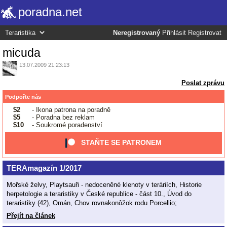
poradna.net
Neregistrovaný
Přihlásit
Registrovat
micuda
13.07.2009 21:23:13
Poslat zprávu
Podpořte nás
$2
- Ikona patrona na poradně
$5
- Poradna bez reklam
$10
- Soukromé poradenství
STAŇTE SE PATRONEM
TERAmagazín 1/2017
Mořské želvy, Playtsauři - nedoceněné klenoty v teráriích, Historie
herpetologie a teraristiky v České republice - část 10., Úvod do
teraristiky (42), Omán, Chov rovnakonôžok rodu Porcellio;
Přejít na článek