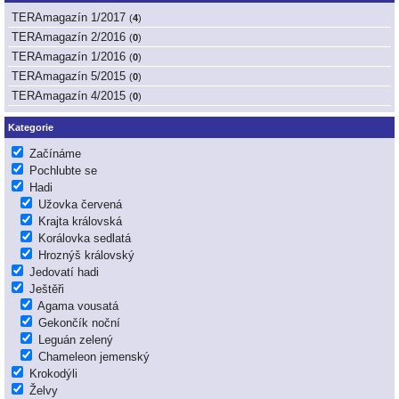
TERAmagazín 1/2017
(
4
)
TERAmagazín 2/2016
(
0
)
TERAmagazín 1/2016
(
0
)
TERAmagazín 5/2015
(
0
)
TERAmagazín 4/2015
(
0
)
Kategorie
Začínáme
Pochlubte se
Hadi
Užovka červená
Krajta královská
Korálovka sedlatá
Hroznýš královský
Jedovatí hadi
Ještěři
Agama vousatá
Gekončík noční
Leguán zelený
Chameleon jemenský
Krokodýli
Želvy