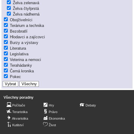
Želva zelenavá
Želva čtyřprstá
Želva nádherná
Obojživelníci
Terárium a technika
Bezobratlí
Hlodavci a zajícovci
Burzy a výstavy
Literatura
Legislativa
Veterina a nemoci
Terahádanky
Černá kronika
Pokec
Všechny poradny
Počítače
Hry
Debaty
Teraristika
Právo
Akvaristika
Ekonomika
Kutilství
Život