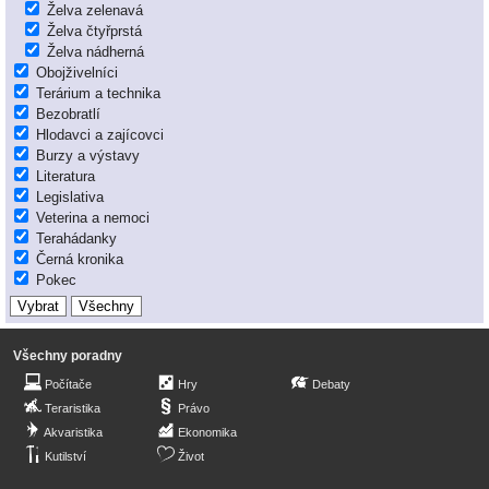
Želva zelenavá
Želva čtyřprstá
Želva nádherná
Obojživelníci
Terárium a technika
Bezobratlí
Hlodavci a zajícovci
Burzy a výstavy
Literatura
Legislativa
Veterina a nemoci
Terahádanky
Černá kronika
Pokec
Všechny poradny
Počítače
Hry
Debaty
Teraristika
Právo
Akvaristika
Ekonomika
Kutilství
Život