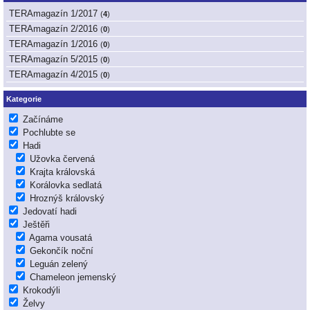
TERAmagazín 1/2017
(
4
)
TERAmagazín 2/2016
(
0
)
TERAmagazín 1/2016
(
0
)
TERAmagazín 5/2015
(
0
)
TERAmagazín 4/2015
(
0
)
Kategorie
Začínáme
Pochlubte se
Hadi
Užovka červená
Krajta královská
Korálovka sedlatá
Hroznýš královský
Jedovatí hadi
Ještěři
Agama vousatá
Gekončík noční
Leguán zelený
Chameleon jemenský
Krokodýli
Želvy