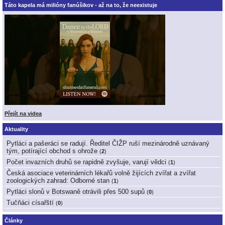
Táto kapela má milióny fanúšikov - až na to, že neexistuje
Přejít na videa
Aktuality
Pytláci a pašeráci se radují. Ředitel ČIŽP ruší mezinárodně uznávaný
tým, potírající obchod s ohrože
(
2
)
Počet invazních druhů se rapidně zvyšuje, varují vědci
(
1
)
Česká asociace veterinárních lékařů volně žijících zvířat a zvířat
zoologických zahrad: Odborné stan
(
1
)
Pytláci slonů v Botswaně otrávili přes 500 supů
(
0
)
Tučňáci císařští
(
0
)
Články