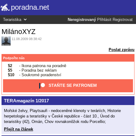
poradna.net
Neregistrovaný
Přihlásit
Registrovat
MilánoXYZ
11.08.2009 08:38:42
Poslat zprávu
Podpořte nás
$2
- Ikona patrona na poradně
$5
- Poradna bez reklam
$10
- Soukromé poradenství
STAŇTE SE PATRONEM
TERAmagazín 1/2017
Mořské želvy, Playtsauři - nedoceněné klenoty v teráriích, Historie
herpetologie a teraristiky v České republice - část 10., Úvod do
teraristiky (42), Omán, Chov rovnakonôžok rodu Porcellio;
Přejít na článek