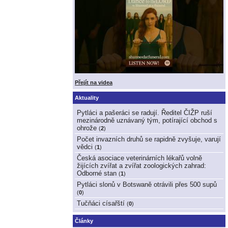
Přejít na videa
Aktuality
Pytláci a pašeráci se radují. Ředitel ČIŽP ruší
mezinárodně uznávaný tým, potírající obchod s
ohrože
(
2
)
Počet invazních druhů se rapidně zvyšuje, varují
vědci
(
1
)
Česká asociace veterinárních lékařů volně
žijících zvířat a zvířat zoologických zahrad:
Odborné stan
(
1
)
Pytláci slonů v Botswaně otrávili přes 500 supů
(
0
)
Tučňáci císařští
(
0
)
Články