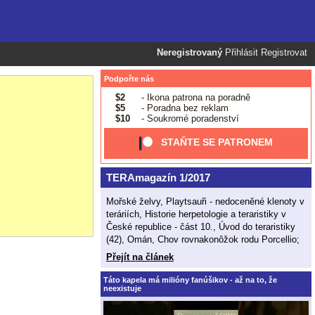
Neregistrovaný
Přihlásit
Registrovat
Podpořte nás
$2
- Ikona patrona na poradně
$5
- Poradna bez reklam
$10
- Soukromé poradenství
STAŇTE SE PATRONEM
TERAmagazín 1/2017
Mořské želvy, Playtsauři - nedoceněné klenoty v
teráriích, Historie herpetologie a teraristiky v
České republice - část 10., Úvod do teraristiky
(42), Omán, Chov rovnakonôžok rodu Porcellio;
Přejít na článek
Táto kapela má milióny fanúšikov - až na to, že
neexistuje