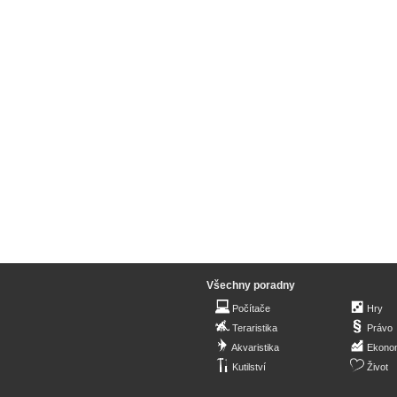
Všechny poradny
Počítače
Hry
Teraristika
Právo
Akvaristika
Ekono
Kutilství
Život