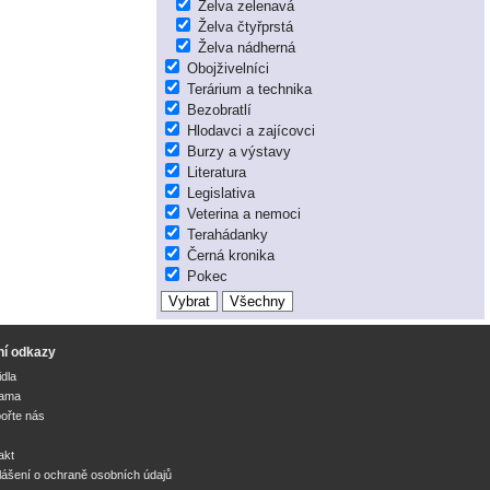
Želva zelenavá
Želva čtyřprstá
Želva nádherná
Obojživelníci
Terárium a technika
Bezobratlí
Hlodavci a zajícovci
Burzy a výstavy
Literatura
Legislativa
Veterina a nemoci
Terahádanky
Černá kronika
Pokec
ní odkazy
idla
lama
ořte nás
akt
lášení o ochraně osobních údajů