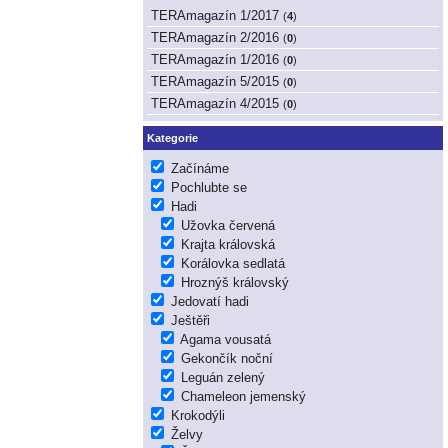
TERAmagazín 1/2017
(
4
)
TERAmagazín 2/2016
(
0
)
TERAmagazín 1/2016
(
0
)
TERAmagazín 5/2015
(
0
)
TERAmagazín 4/2015
(
0
)
Kategorie
Začínáme
Pochlubte se
Hadi
Užovka červená
Krajta královská
Korálovka sedlatá
Hroznýš královský
Jedovatí hadi
Ještěři
Agama vousatá
Gekončík noční
Leguán zelený
Chameleon jemenský
Krokodýli
Želvy