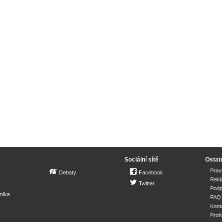
Sociální sítě
Ostat
Prav
Debaty
Facebook
Rek
Twitter
Podp
mika
FAQ
Kont
Proh