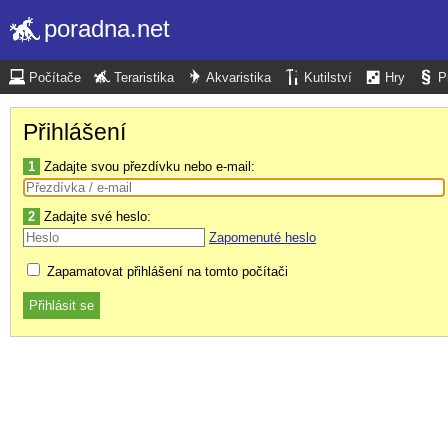
poradna.net
Počítače
Teraristika
Akvaristika
Kutilství
Hry
P
Přihlášení
1
Zadajte svou přezdívku nebo e-mail:
2
Zadajte své heslo:
Zapomenuté heslo
Zapamatovat přihlášení na tomto počítači