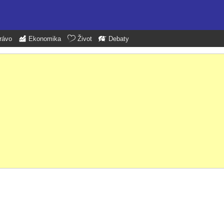
rávo
Ekonomika
Život
Debaty