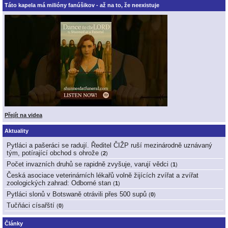
Táto kapela má milióny fanúšikov - až na to, že neexistuje
Přejít na videa
Aktuality
Pytláci a pašeráci se radují. Ředitel ČIŽP ruší mezinárodně uznávaný
tým, potírající obchod s ohrože
(
2
)
Počet invazních druhů se rapidně zvyšuje, varují vědci
(
1
)
Česká asociace veterinárních lékařů volně žijících zvířat a zvířat
zoologických zahrad: Odborné stan
(
1
)
Pytláci slonů v Botswaně otrávili přes 500 supů
(
0
)
Tučňáci císařští
(
0
)
Články