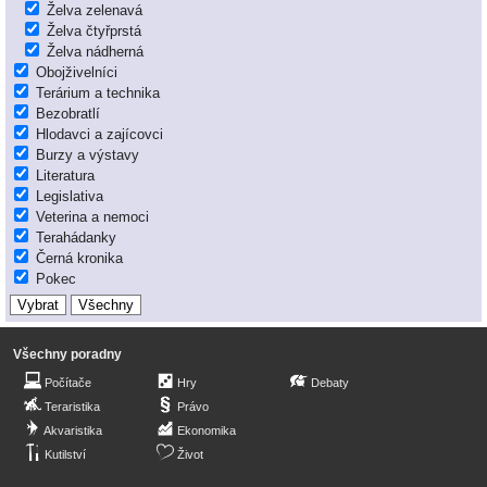
Želva zelenavá
Želva čtyřprstá
Želva nádherná
Obojživelníci
Terárium a technika
Bezobratlí
Hlodavci a zajícovci
Burzy a výstavy
Literatura
Legislativa
Veterina a nemoci
Terahádanky
Černá kronika
Pokec
Všechny poradny
Počítače
Hry
Debaty
Teraristika
Právo
Akvaristika
Ekonomika
Kutilství
Život