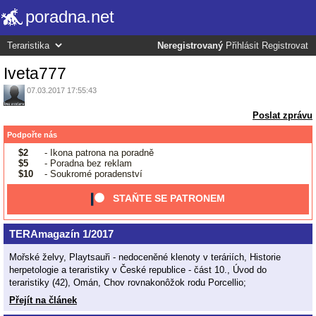
poradna.net
Neregistrovaný
Přihlásit
Registrovat
Iveta777
07.03.2017 17:55:43
Poslat zprávu
Podpořte nás
$2
- Ikona patrona na poradně
$5
- Poradna bez reklam
$10
- Soukromé poradenství
STAŇTE SE PATRONEM
TERAmagazín 1/2017
Mořské želvy, Playtsauři - nedoceněné klenoty v teráriích, Historie
herpetologie a teraristiky v České republice - část 10., Úvod do
teraristiky (42), Omán, Chov rovnakonôžok rodu Porcellio;
Přejít na článek