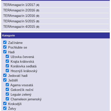
TERAmagazín 1/2017
(
4
)
TERAmagazín 2/2016
(
0
)
TERAmagazín 1/2016
(
0
)
TERAmagazín 5/2015
(
0
)
TERAmagazín 4/2015
(
0
)
Kategorie
Začínáme
Pochlubte se
Hadi
Užovka červená
Krajta královská
Korálovka sedlatá
Hroznýš královský
Jedovatí hadi
Ještěři
Agama vousatá
Gekončík noční
Leguán zelený
Chameleon jemenský
Krokodýli
Želvy