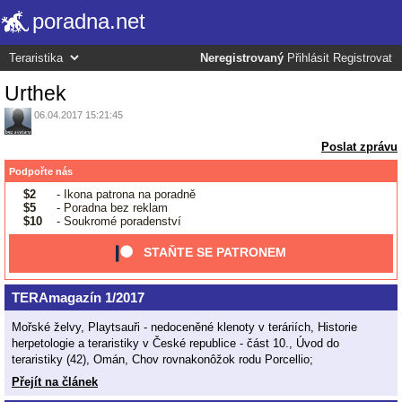
poradna.net
Neregistrovaný
Přihlásit
Registrovat
Urthek
06.04.2017 15:21:45
Poslat zprávu
Podpořte nás
$2
- Ikona patrona na poradně
$5
- Poradna bez reklam
$10
- Soukromé poradenství
STAŇTE SE PATRONEM
TERAmagazín 1/2017
Mořské želvy, Playtsauři - nedoceněné klenoty v teráriích, Historie
herpetologie a teraristiky v České republice - část 10., Úvod do
teraristiky (42), Omán, Chov rovnakonôžok rodu Porcellio;
Přejít na článek