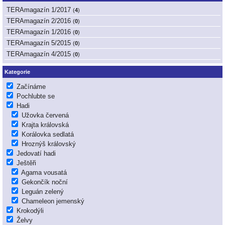
TERAmagazín 1/2017
(
4
)
TERAmagazín 2/2016
(
0
)
TERAmagazín 1/2016
(
0
)
TERAmagazín 5/2015
(
0
)
TERAmagazín 4/2015
(
0
)
Kategorie
Začínáme
Pochlubte se
Hadi
Užovka červená
Krajta královská
Korálovka sedlatá
Hroznýš královský
Jedovatí hadi
Ještěři
Agama vousatá
Gekončík noční
Leguán zelený
Chameleon jemenský
Krokodýli
Želvy