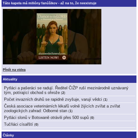
Táto kapela má milióny fanúšikov - až na to, že neexistuje
Přejít na videa
Aktuality
Pytláci a pašeráci se radují. Ředitel ČIŽP ruší mezinárodně uznávaný
tým, potírající obchod s ohrože
(
2
)
Počet invazních druhů se rapidně zvyšuje, varují vědci
(
1
)
Česká asociace veterinárních lékařů volně žijících zvířat a zvířat
zoologických zahrad: Odborné stan
(
1
)
Pytláci slonů v Botswaně otrávili přes 500 supů
(
0
)
Tučňáci císařští
(
0
)
Články