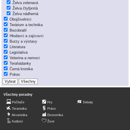
Želva zelenavá
Želva čtyřprstá
Želva nádherná
Obojživelníci
Terárium a technika
Bezobratlí
Hlodavci a zajícovci
Burzy a výstavy
Literatura
Legislativa
Veterina a nemoci
Terahádanky
Černá kronika
Pokec
Všechny poradny
Počítače
Hry
Debaty
Teraristika
Právo
Akvaristika
Ekonomika
Kutilství
Život