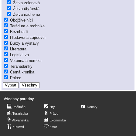
Želva zelenavá
Želva čtyřprstá
Želva nádherná
Obojživelníci
Terárium a technika
Bezobratlí
Hlodavci a zajícovci
Burzy a výstavy
Literatura
Legislativa
Veterina a nemoci
Terahádanky
Černá kronika
Pokec
Všechny poradny
Počítače
Hry
Debaty
Teraristika
Právo
Akvaristika
Ekonomika
Kutilství
Život