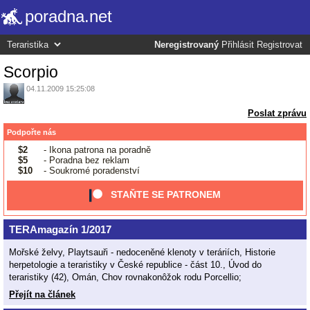
poradna.net
Neregistrovaný
Přihlásit
Registrovat
Scorpio
04.11.2009 15:25:08
Poslat zprávu
Podpořte nás
$2
- Ikona patrona na poradně
$5
- Poradna bez reklam
$10
- Soukromé poradenství
STAŇTE SE PATRONEM
TERAmagazín 1/2017
Mořské želvy, Playtsauři - nedoceněné klenoty v teráriích, Historie
herpetologie a teraristiky v České republice - část 10., Úvod do
teraristiky (42), Omán, Chov rovnakonôžok rodu Porcellio;
Přejít na článek