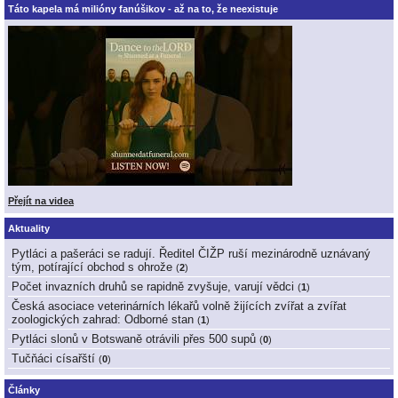
Táto kapela má milióny fanúšikov - až na to, že neexistuje
Přejít na videa
Aktuality
Pytláci a pašeráci se radují. Ředitel ČIŽP ruší mezinárodně uznávaný
tým, potírající obchod s ohrože
(
2
)
Počet invazních druhů se rapidně zvyšuje, varují vědci
(
1
)
Česká asociace veterinárních lékařů volně žijících zvířat a zvířat
zoologických zahrad: Odborné stan
(
1
)
Pytláci slonů v Botswaně otrávili přes 500 supů
(
0
)
Tučňáci císařští
(
0
)
Články