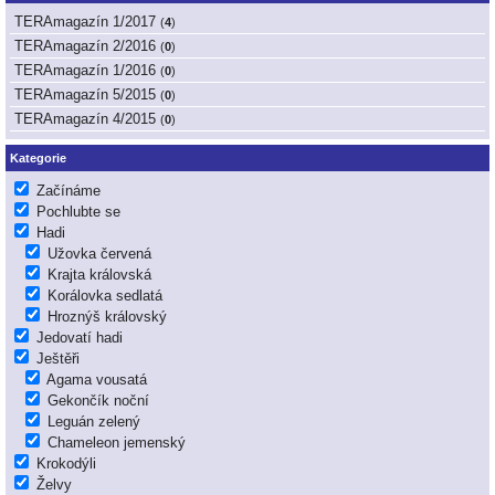
TERAmagazín 1/2017
(
4
)
TERAmagazín 2/2016
(
0
)
TERAmagazín 1/2016
(
0
)
TERAmagazín 5/2015
(
0
)
TERAmagazín 4/2015
(
0
)
Kategorie
Začínáme
Pochlubte se
Hadi
Užovka červená
Krajta královská
Korálovka sedlatá
Hroznýš královský
Jedovatí hadi
Ještěři
Agama vousatá
Gekončík noční
Leguán zelený
Chameleon jemenský
Krokodýli
Želvy