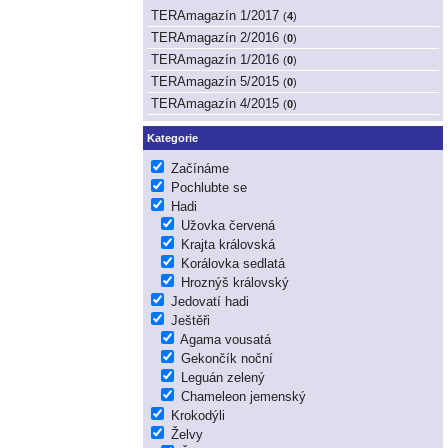
TERAmagazín 1/2017
(
4
)
TERAmagazín 2/2016
(
0
)
TERAmagazín 1/2016
(
0
)
TERAmagazín 5/2015
(
0
)
TERAmagazín 4/2015
(
0
)
Kategorie
Začínáme
Pochlubte se
Hadi
Užovka červená
Krajta královská
Korálovka sedlatá
Hroznýš královský
Jedovatí hadi
Ještěři
Agama vousatá
Gekončík noční
Leguán zelený
Chameleon jemenský
Krokodýli
Želvy