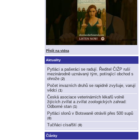
Přejít na videa
Aktuality
Pytláci a pašeráci se radují. Ředitel ČIŽP ruší
mezinárodně uznávaný tým, potírající obchod s
ohrože
(
2
)
Počet invazních druhů se rapidně zvyšuje, varují
vědci
(
1
)
Česká asociace veterinárních lékařů volně
žijících zvířat a zvířat zoologických zahrad:
Odborné stan
(
1
)
Pytláci slonů v Botswaně otrávili přes 500 supů
(
0
)
Tučňáci císařští
(
0
)
Články