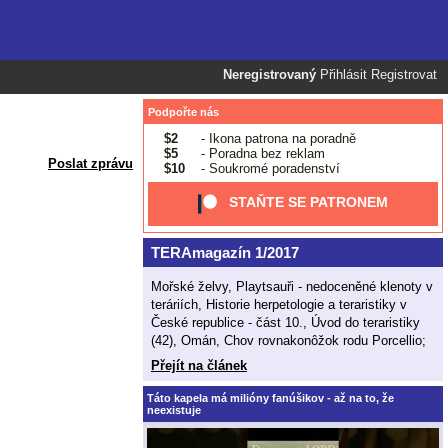
Neregistrovaný
Přihlásit
Registrovat
Podpořte nás
$2
- Ikona patrona na poradně
$5
- Poradna bez reklam
Poslat zprávu
$10
- Soukromé poradenství
STAŇTE SE PATRONEM
TERAmagazín 1/2017
Mořské želvy, Playtsauři - nedoceněné klenoty v
teráriích, Historie herpetologie a teraristiky v
České republice - část 10., Úvod do teraristiky
(42), Omán, Chov rovnakonôžok rodu Porcellio;
Přejít na článek
Táto kapela má milióny fanúšikov - až na to, že
neexistuje