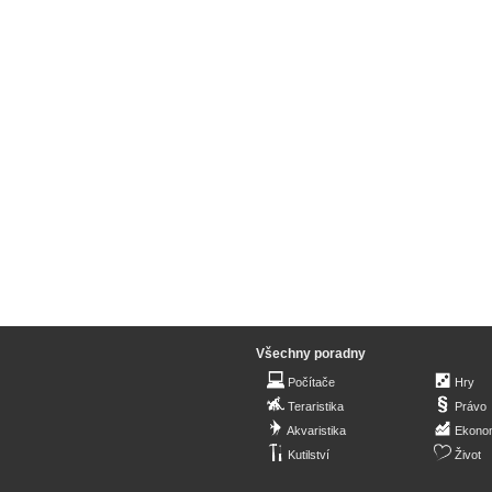
Všechny poradny
Počítače
Hry
Teraristika
Právo
Akvaristika
Ekono
Kutilství
Život