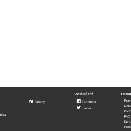
Sociální sítě
Ostat
Prav
Debaty
Facebook
Rek
Twitter
Podp
mika
FAQ
Kont
Proh