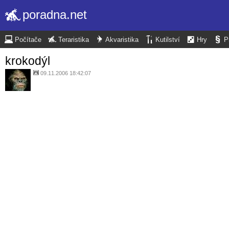
poradna.net
Počítače
Teraristika
Akvaristika
Kutilství
Hry
P
krokodýl
09.11.2006 18:42:07