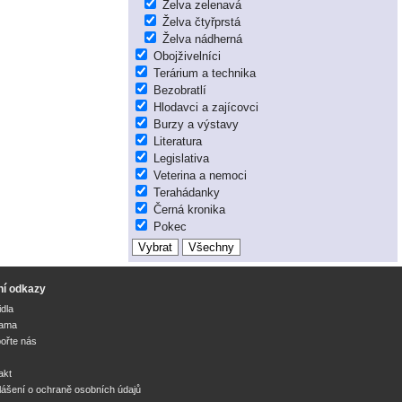
Želva zelenavá
Želva čtyřprstá
Želva nádherná
Obojživelníci
Terárium a technika
Bezobratlí
Hlodavci a zajícovci
Burzy a výstavy
Literatura
Legislativa
Veterina a nemoci
Terahádanky
Černá kronika
Pokec
ní odkazy
idla
lama
ořte nás
akt
lášení o ochraně osobních údajů