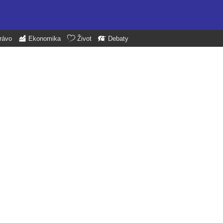
rávo
Ekonomika
Život
Debaty