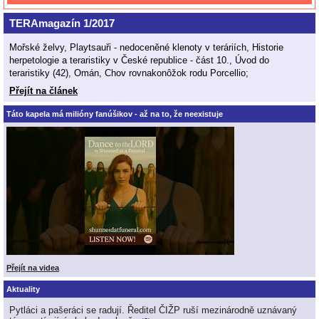
TERAmagazín 1/2017
Mořské želvy, Playtsauři - nedoceněné klenoty v teráriích, Historie
herpetologie a teraristiky v České republice - část 10., Úvod do
teraristiky (42), Omán, Chov rovnakonôžok rodu Porcellio;
Přejít na článek
Táto kapela má milióny fanúšikov - až na to, že neexistuje
Přejít na videa
Aktuality
Pytláci a pašeráci se radují. Ředitel ČIŽP ruší mezinárodně uznávaný