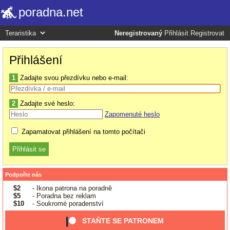
poradna.net
Neregistrovaný
Přihlásit
Registrovat
Přihlášení
1
Zadajte svou přezdívku nebo e-mail:
2
Zadajte své heslo:
Zapomenuté heslo
Zapamatovat přihlášení na tomto počítači
Podpořte nás
$2
- Ikona patrona na poradně
$5
- Poradna bez reklam
$10
- Soukromé poradenství
STAŇTE SE PATRONEM