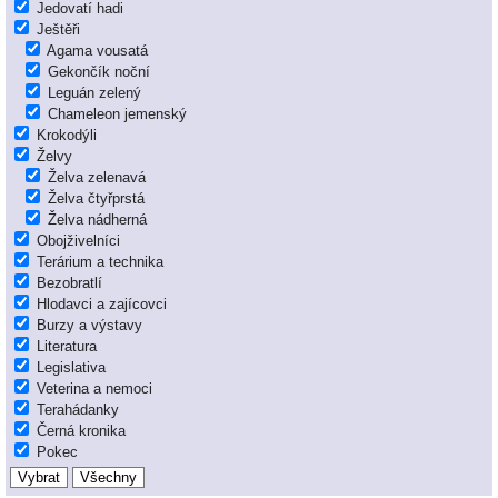
Jedovatí hadi
Ještěři
Agama vousatá
Gekončík noční
Leguán zelený
Chameleon jemenský
Krokodýli
Želvy
Želva zelenavá
Želva čtyřprstá
Želva nádherná
Obojživelníci
Terárium a technika
Bezobratlí
Hlodavci a zajícovci
Burzy a výstavy
Literatura
Legislativa
Veterina a nemoci
Terahádanky
Černá kronika
Pokec