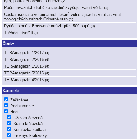
tým, potírající obchod s ohrože
(
2
)
Počet invazních druhů se rapidně zvyšuje, varují vědci
(
1
)
Česká asociace veterinárních lékařů volně žijících zvířat a zvířat
zoologických zahrad: Odborné stan
(
1
)
Pytláci slonů v Botswaně otrávili přes 500 supů
(
0
)
Tučňáci císařští
(
0
)
Články
TERAmagazín 1/2017
(
4
)
TERAmagazín 2/2016
(
0
)
TERAmagazín 1/2016
(
0
)
TERAmagazín 5/2015
(
0
)
TERAmagazín 4/2015
(
0
)
Kategorie
Začínáme
Pochlubte se
Hadi
Užovka červená
Krajta královská
Korálovka sedlatá
Hroznýš královský