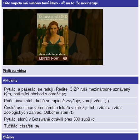
Táto kapela má milióny fanúšikov - až na to, že neexistuje
Přejít na videa
Aktuality
Pytláci a pašeráci se radují. Ředitel ČIŽP ruší mezinárodně uznávaný
tým, potírající obchod s ohrože
(
2
)
Počet invazních druhů se rapidně zvyšuje, varují vědci
(
1
)
Česká asociace veterinárních lékařů volně žijících zvířat a zvířat
zoologických zahrad: Odborné stan
(
1
)
Pytláci slonů v Botswaně otrávili přes 500 supů
(
0
)
Tučňáci císařští
(
0
)
Články