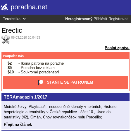
poradna.net
Neregistrovaný
Přihlásit
Registrovat
Erectic
06.03.2010 20:04:53
Poslat zprávu
Podpořte nás
$2
- Ikona patrona na poradně
$5
- Poradna bez reklam
$10
- Soukromé poradenství
STAŇTE SE PATRONEM
TERAmagazín 1/2017
Mořské želvy, Playtsauři - nedoceněné klenoty v teráriích, Historie
herpetologie a teraristiky v České republice - část 10., Úvod do
teraristiky (42), Omán, Chov rovnakonôžok rodu Porcellio;
Přejít na článek