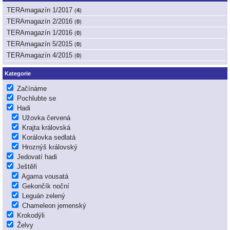
TERAmagazín 1/2017
(
4
)
TERAmagazín 2/2016
(
0
)
TERAmagazín 1/2016
(
0
)
TERAmagazín 5/2015
(
0
)
TERAmagazín 4/2015
(
0
)
Kategorie
Začínáme
Pochlubte se
Hadi
Užovka červená
Krajta královská
Korálovka sedlatá
Hroznýš královský
Jedovatí hadi
Ještěři
Agama vousatá
Gekončík noční
Leguán zelený
Chameleon jemenský
Krokodýli
Želvy