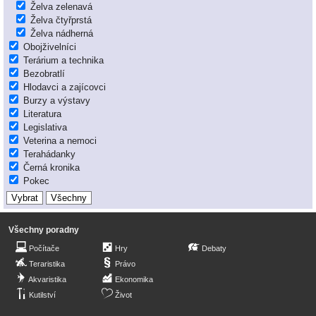
Želva zelenavá
Želva čtyřprstá
Želva nádherná
Obojživelníci
Terárium a technika
Bezobratlí
Hlodavci a zajícovci
Burzy a výstavy
Literatura
Legislativa
Veterina a nemoci
Terahádanky
Černá kronika
Pokec
Všechny poradny
Počítače
Hry
Debaty
Teraristika
Právo
Akvaristika
Ekonomika
Kutilství
Život