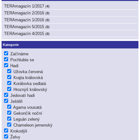
TERAmagazín 1/2017
(
4
)
TERAmagazín 2/2016
(
0
)
TERAmagazín 1/2016
(
0
)
TERAmagazín 5/2015
(
0
)
TERAmagazín 4/2015
(
0
)
Kategorie
Začínáme
Pochlubte se
Hadi
Užovka červená
Krajta královská
Korálovka sedlatá
Hroznýš královský
Jedovatí hadi
Ještěři
Agama vousatá
Gekončík noční
Leguán zelený
Chameleon jemenský
Krokodýli
Želvy