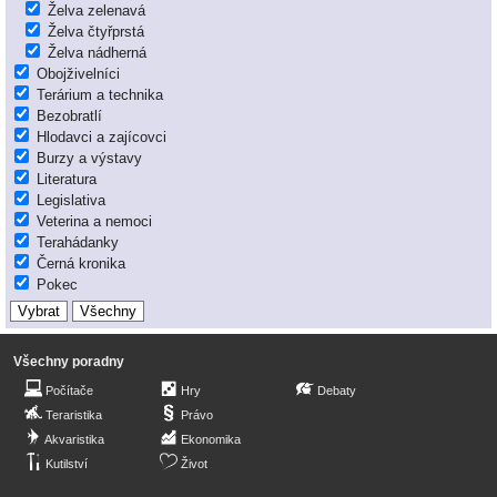
Želva zelenavá
Želva čtyřprstá
Želva nádherná
Obojživelníci
Terárium a technika
Bezobratlí
Hlodavci a zajícovci
Burzy a výstavy
Literatura
Legislativa
Veterina a nemoci
Terahádanky
Černá kronika
Pokec
Všechny poradny
Počítače
Hry
Debaty
Teraristika
Právo
Akvaristika
Ekonomika
Kutilství
Život