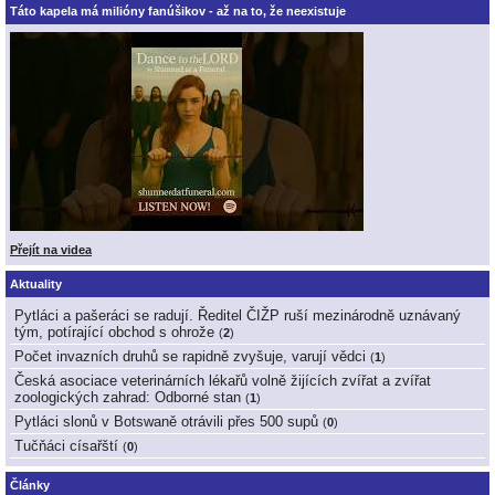
Táto kapela má milióny fanúšikov - až na to, že neexistuje
Přejít na videa
Aktuality
Pytláci a pašeráci se radují. Ředitel ČIŽP ruší mezinárodně uznávaný
tým, potírající obchod s ohrože
(
2
)
Počet invazních druhů se rapidně zvyšuje, varují vědci
(
1
)
Česká asociace veterinárních lékařů volně žijících zvířat a zvířat
zoologických zahrad: Odborné stan
(
1
)
Pytláci slonů v Botswaně otrávili přes 500 supů
(
0
)
Tučňáci císařští
(
0
)
Články