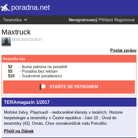
poradna.net
Neregistrovaný
Přihlásit
Registrovat
Maxtruck
18.03.2010 22:03:27
Poslat zprávu
Podpořte nás
$2
- Ikona patrona na poradně
$5
- Poradna bez reklam
$10
- Soukromé poradenství
STAŇTE SE PATRONEM
TERAmagazín 1/2017
Mořské želvy, Playtsauři - nedoceněné klenoty v teráriích, Historie
herpetologie a teraristiky v České republice - část 10., Úvod do
teraristiky (42), Omán, Chov rovnakonôžok rodu Porcellio;
Přejít na článek