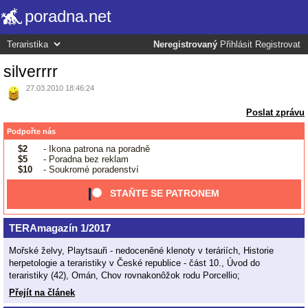
poradna.net
Neregistrovaný
Přihlásit
Registrovat
silverrrr
27.03.2010 18:46:24
Poslat zprávu
Podpořte nás
$2
- Ikona patrona na poradně
$5
- Poradna bez reklam
$10
- Soukromé poradenství
STAŇTE SE PATRONEM
TERAmagazín 1/2017
Mořské želvy, Playtsauři - nedoceněné klenoty v teráriích, Historie
herpetologie a teraristiky v České republice - část 10., Úvod do
teraristiky (42), Omán, Chov rovnakonôžok rodu Porcellio;
Přejít na článek