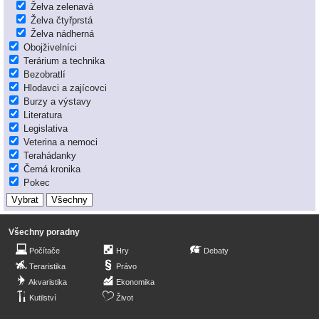
Želva zelenavá
Želva čtyřprstá
Želva nádherná
Obojživelníci
Terárium a technika
Bezobratlí
Hlodavci a zajícovci
Burzy a výstavy
Literatura
Legislativa
Veterina a nemoci
Terahádanky
Černá kronika
Pokec
Všechny poradny
Počítače
Hry
Debaty
Teraristika
Právo
Akvaristika
Ekonomika
Kutilství
Život