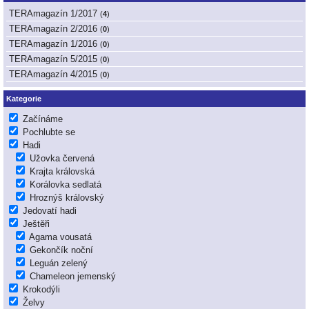
TERAmagazín 1/2017
(
4
)
TERAmagazín 2/2016
(
0
)
TERAmagazín 1/2016
(
0
)
TERAmagazín 5/2015
(
0
)
TERAmagazín 4/2015
(
0
)
Kategorie
Začínáme
Pochlubte se
Hadi
Užovka červená
Krajta královská
Korálovka sedlatá
Hroznýš královský
Jedovatí hadi
Ještěři
Agama vousatá
Gekončík noční
Leguán zelený
Chameleon jemenský
Krokodýli
Želvy