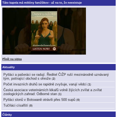
Táto kapela má milióny fanúšikov - až na to, že neexistuje
Přejít na videa
Aktuality
Pytláci a pašeráci se radují. Ředitel ČIŽP ruší mezinárodně uznávaný
tým, potírající obchod s ohrože
(
2
)
Počet invazních druhů se rapidně zvyšuje, varují vědci
(
1
)
Česká asociace veterinárních lékařů volně žijících zvířat a zvířat
zoologických zahrad: Odborné stan
(
1
)
Pytláci slonů v Botswaně otrávili přes 500 supů
(
0
)
Tučňáci císařští
(
0
)
Články