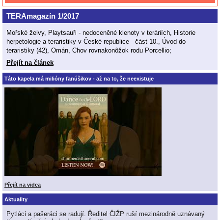
TERAmagazín 1/2017
Mořské želvy, Playtsauři - nedoceněné klenoty v teráriích, Historie
herpetologie a teraristiky v České republice - část 10., Úvod do
teraristiky (42), Omán, Chov rovnakonôžok rodu Porcellio;
Přejít na článek
Táto kapela má milióny fanúšikov - až na to, že neexistuje
Přejít na videa
Aktuality
Pytláci a pašeráci se radují. Ředitel ČIŽP ruší mezinárodně uznávaný