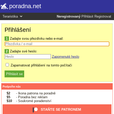
poradna.net
Neregistrovaný
Přihlásit
Registrovat
Přihlášení
1
Zadajte svou přezdívku nebo e-mail:
2
Zadajte své heslo:
Zapomenuté heslo
Zapamatovat přihlášení na tomto počítači
Podpořte nás
$2
- Ikona patrona na poradně
$5
- Poradna bez reklam
$10
- Soukromé poradenství
STAŇTE SE PATRONEM