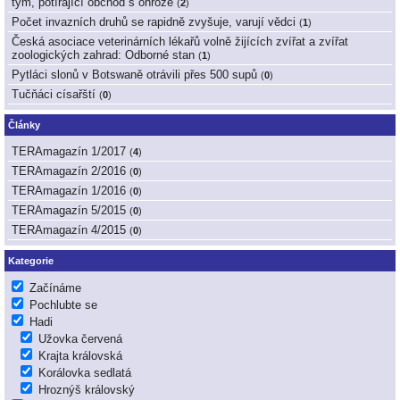
tým, potírající obchod s ohrože
(
2
)
Počet invazních druhů se rapidně zvyšuje, varují vědci
(
1
)
Česká asociace veterinárních lékařů volně žijících zvířat a zvířat
zoologických zahrad: Odborné stan
(
1
)
Pytláci slonů v Botswaně otrávili přes 500 supů
(
0
)
Tučňáci císařští
(
0
)
Články
TERAmagazín 1/2017
(
4
)
TERAmagazín 2/2016
(
0
)
TERAmagazín 1/2016
(
0
)
TERAmagazín 5/2015
(
0
)
TERAmagazín 4/2015
(
0
)
Kategorie
Začínáme
Pochlubte se
Hadi
Užovka červená
Krajta královská
Korálovka sedlatá
Hroznýš královský