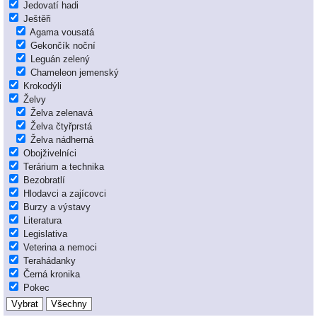
Jedovatí hadi
Ještěři
Agama vousatá
Gekončík noční
Leguán zelený
Chameleon jemenský
Krokodýli
Želvy
Želva zelenavá
Želva čtyřprstá
Želva nádherná
Obojživelníci
Terárium a technika
Bezobratlí
Hlodavci a zajícovci
Burzy a výstavy
Literatura
Legislativa
Veterina a nemoci
Terahádanky
Černá kronika
Pokec