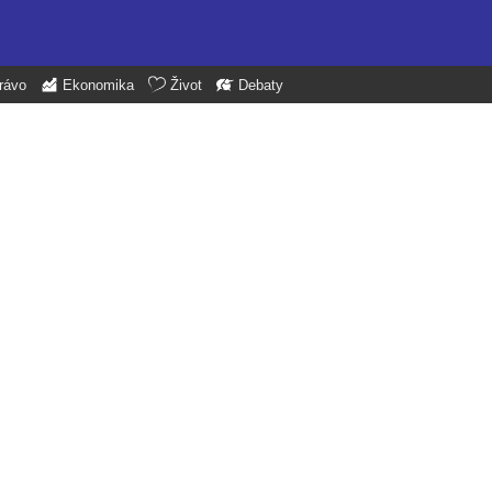
rávo
Ekonomika
Život
Debaty