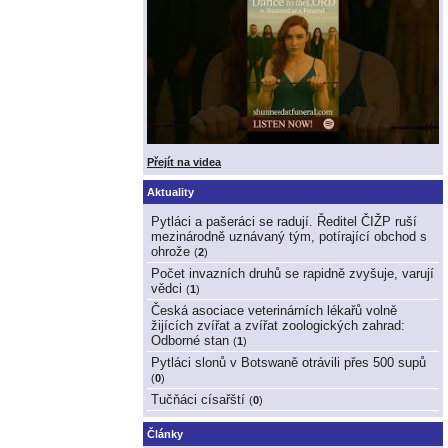
Přejít na videa
Aktuality
Pytláci a pašeráci se radují. Ředitel ČIŽP ruší
mezinárodně uznávaný tým, potírající obchod s
ohrože
(
2
)
Počet invazních druhů se rapidně zvyšuje, varují
vědci
(
1
)
Česká asociace veterinárních lékařů volně
žijících zvířat a zvířat zoologických zahrad:
Odborné stan
(
1
)
Pytláci slonů v Botswaně otrávili přes 500 supů
(
0
)
Tučňáci císařští
(
0
)
Články