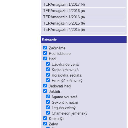
TERAmagazín 1/2017
(
4
)
TERAmagazín 2/2016
(
0
)
TERAmagazín 1/2016
(
0
)
TERAmagazín 5/2015
(
0
)
TERAmagazín 4/2015
(
0
)
Kategorie
Začínáme
Pochlubte se
Hadi
Užovka červená
Krajta královská
Korálovka sedlatá
Hroznýš královský
Jedovatí hadi
Ještěři
Agama vousatá
Gekončík noční
Leguán zelený
Chameleon jemenský
Krokodýli
Želvy