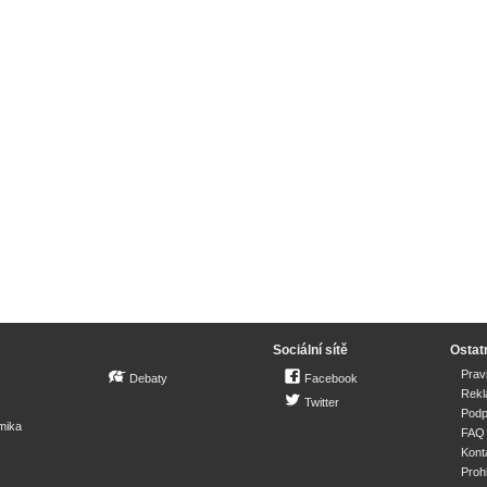
Sociální sítě
Ostat
Prav
Debaty
Facebook
Rek
Twitter
Podp
mika
FAQ
Kont
Proh