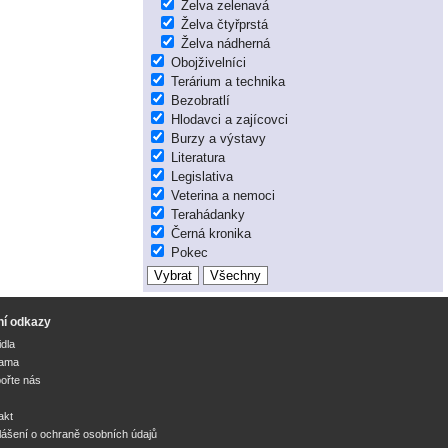
Želva zelenavá
Želva čtyřprstá
Želva nádherná
Obojživelníci
Terárium a technika
Bezobratlí
Hlodavci a zajícovci
Burzy a výstavy
Literatura
Legislativa
Veterina a nemoci
Terahádanky
Černá kronika
Pokec
ní odkazy
idla
lama
ořte nás
akt
lášení o ochraně osobních údajů