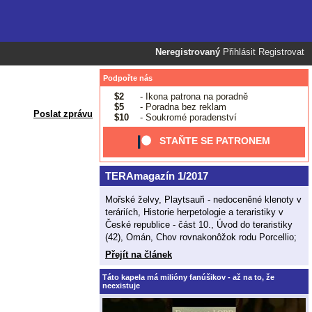
Neregistrovaný
Přihlásit
Registrovat
Podpořte nás
$2
- Ikona patrona na poradně
$5
- Poradna bez reklam
Poslat zprávu
$10
- Soukromé poradenství
STAŇTE SE PATRONEM
TERAmagazín 1/2017
Mořské želvy, Playtsauři - nedoceněné klenoty v
teráriích, Historie herpetologie a teraristiky v
České republice - část 10., Úvod do teraristiky
(42), Omán, Chov rovnakonôžok rodu Porcellio;
Přejít na článek
Táto kapela má milióny fanúšikov - až na to, že
neexistuje