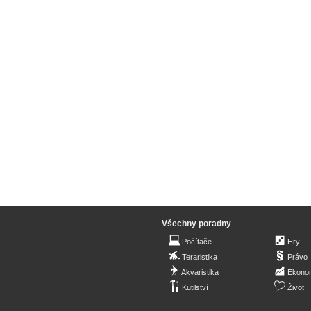
Všechny poradny
Počítače
Hry
Teraristika
Právo
Akvaristika
Ekono
Kutilství
Život