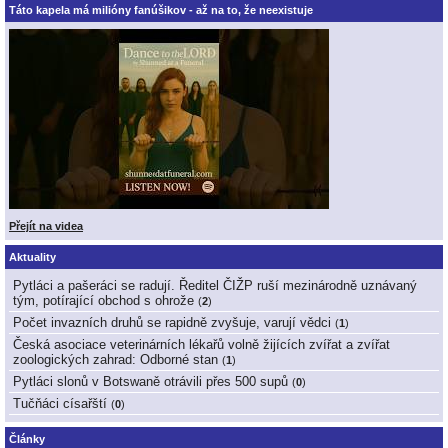
Táto kapela má milióny fanúšikov - až na to, že neexistuje
Přejít na videa
Aktuality
Pytláci a pašeráci se radují. Ředitel ČIŽP ruší mezinárodně uznávaný
tým, potírající obchod s ohrože
(
2
)
Počet invazních druhů se rapidně zvyšuje, varují vědci
(
1
)
Česká asociace veterinárních lékařů volně žijících zvířat a zvířat
zoologických zahrad: Odborné stan
(
1
)
Pytláci slonů v Botswaně otrávili přes 500 supů
(
0
)
Tučňáci císařští
(
0
)
Články