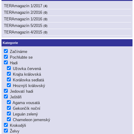
TERAmagazín 1/2017
(
4
)
TERAmagazín 2/2016
(
0
)
TERAmagazín 1/2016
(
0
)
TERAmagazín 5/2015
(
0
)
TERAmagazín 4/2015
(
0
)
Kategorie
Začínáme
Pochlubte se
Hadi
Užovka červená
Krajta královská
Korálovka sedlatá
Hroznýš královský
Jedovatí hadi
Ještěři
Agama vousatá
Gekončík noční
Leguán zelený
Chameleon jemenský
Krokodýli
Želvy