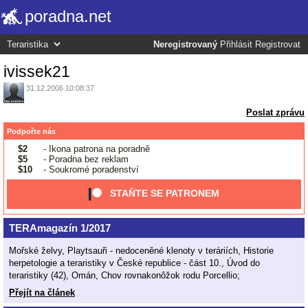
poradna.net
Neregistrovaný
Přihlásit
Registrovat
ivissek21
31.12.2006 10:08:37
Poslat zprávu
Podpořte nás
$2
- Ikona patrona na poradně
$5
- Poradna bez reklam
$10
- Soukromé poradenství
STAŇTE SE PATRONEM
TERAmagazín 1/2017
Mořské želvy, Playtsauři - nedoceněné klenoty v teráriích, Historie
herpetologie a teraristiky v České republice - část 10., Úvod do
teraristiky (42), Omán, Chov rovnakonôžok rodu Porcellio;
Přejít na článek