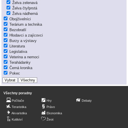
Želva zelenavá
Želva čtyřprstá
Želva nádherná
Obojživelníci
Terárium a technika
Bezobratlí
Hlodavci a zajícovci
Burzy a výstavy
Literatura
Legislativa
Veterina a nemoci
Terahádanky
Černá kronika
Pokec
Všechny poradny
Počítače
Hry
Debaty
Teraristika
Právo
Akvaristika
Ekonomika
Kutilství
Život