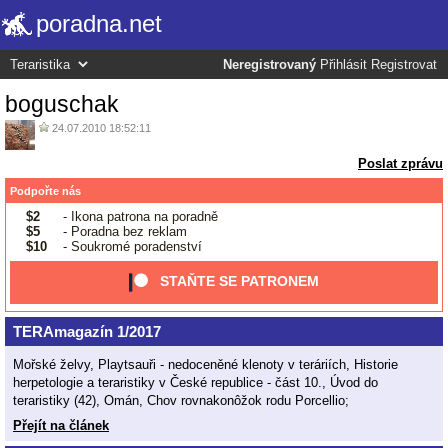
poradna.net
Neregistrovaný
Přihlásit
Registrovat
boguschak
24.07.2010 18:52:11
Poslat zprávu
Podpořte nás
$2
- Ikona patrona na poradně
$5
- Poradna bez reklam
$10
- Soukromé poradenství
STAŇTE SE PATRONEM
TERAmagazín 1/2017
Mořské želvy, Playtsauři - nedoceněné klenoty v teráriích, Historie
herpetologie a teraristiky v České republice - část 10., Úvod do
teraristiky (42), Omán, Chov rovnakonôžok rodu Porcellio;
Přejít na článek