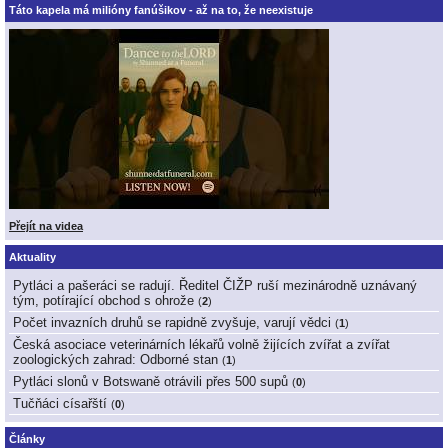
Táto kapela má milióny fanúšikov - až na to, že neexistuje
Přejít na videa
Aktuality
Pytláci a pašeráci se radují. Ředitel ČIŽP ruší mezinárodně uznávaný
tým, potírající obchod s ohrože
(
2
)
Počet invazních druhů se rapidně zvyšuje, varují vědci
(
1
)
Česká asociace veterinárních lékařů volně žijících zvířat a zvířat
zoologických zahrad: Odborné stan
(
1
)
Pytláci slonů v Botswaně otrávili přes 500 supů
(
0
)
Tučňáci císařští
(
0
)
Články