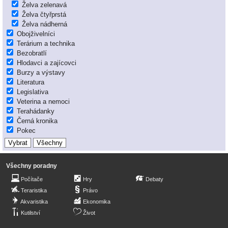
Želva zelenavá
Želva čtyřprstá
Želva nádherná
Obojživelníci
Terárium a technika
Bezobratlí
Hlodavci a zajícovci
Burzy a výstavy
Literatura
Legislativa
Veterina a nemoci
Terahádanky
Černá kronika
Pokec
Všechny poradny
Počítače
Hry
Debaty
Teraristika
Právo
Akvaristika
Ekonomika
Kutilství
Život