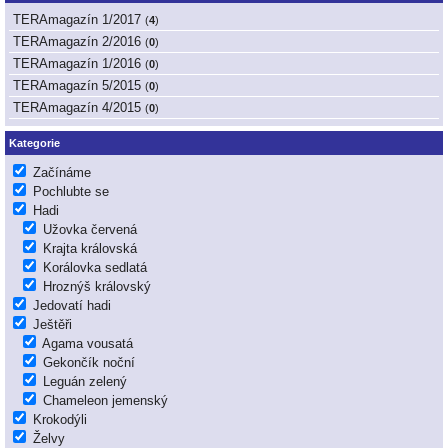
TERAmagazín 1/2017
(
4
)
TERAmagazín 2/2016
(
0
)
TERAmagazín 1/2016
(
0
)
TERAmagazín 5/2015
(
0
)
TERAmagazín 4/2015
(
0
)
Kategorie
Začínáme
Pochlubte se
Hadi
Užovka červená
Krajta královská
Korálovka sedlatá
Hroznýš královský
Jedovatí hadi
Ještěři
Agama vousatá
Gekončík noční
Leguán zelený
Chameleon jemenský
Krokodýli
Želvy