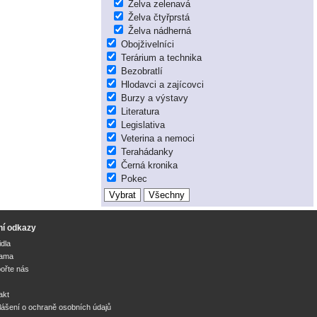
Želva zelenavá
Želva čtyřprstá
Želva nádherná
Obojživelníci
Terárium a technika
Bezobratlí
Hlodavci a zajícovci
Burzy a výstavy
Literatura
Legislativa
Veterina a nemoci
Terahádanky
Černá kronika
Pokec
ní odkazy
idla
lama
ořte nás
akt
lášení o ochraně osobních údajů