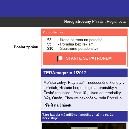
Neregistrovaný
Přihlásit
Registrovat
Podpořte nás
$2
- Ikona patrona na poradně
$5
- Poradna bez reklam
Poslat zprávu
$10
- Soukromé poradenství
STAŇTE SE PATRONEM
TERAmagazín 1/2017
Mořské želvy, Playtsauři - nedoceněné klenoty v
teráriích, Historie herpetologie a teraristiky v
České republice - část 10., Úvod do teraristiky
(42), Omán, Chov rovnakonôžok rodu Porcellio;
Přejít na článek
Táto kapela má milióny fanúšikov - až na to, že
neexistuje