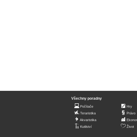
Všechny poradny
Počítače
Hry
Teraristika
Právo
Akvaristika
Ekono
Kutilství
Život