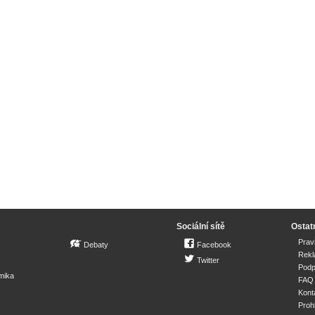
Sociální sítě
Ostat
Prav
Debaty
Facebook
Rek
Twitter
Podp
mika
FAQ
Kont
Proh