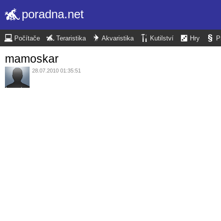
poradna.net
Počítače
Teraristika
Akvaristika
Kutilství
Hry
P
mamoskar
28.07.2010 01:35:51