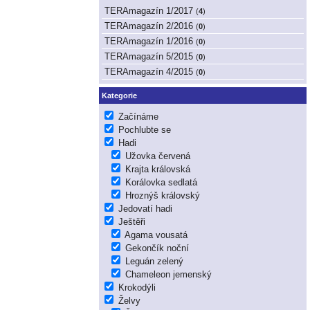
TERAmagazín 1/2017
(
4
)
TERAmagazín 2/2016
(
0
)
TERAmagazín 1/2016
(
0
)
TERAmagazín 5/2015
(
0
)
TERAmagazín 4/2015
(
0
)
Kategorie
Začínáme
Pochlubte se
Hadi
Užovka červená
Krajta královská
Korálovka sedlatá
Hroznýš královský
Jedovatí hadi
Ještěři
Agama vousatá
Gekončík noční
Leguán zelený
Chameleon jemenský
Krokodýli
Želvy