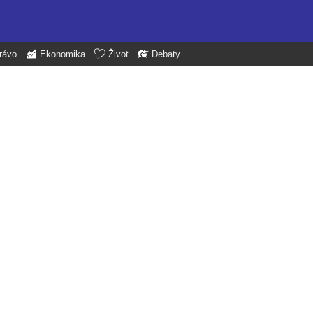
rávo
Ekonomika
Život
Debaty