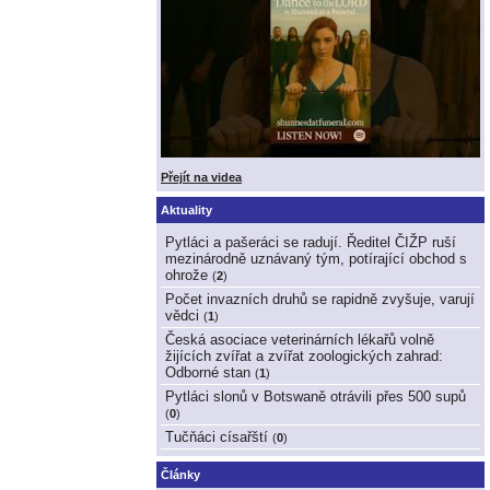
Přejít na videa
Aktuality
Pytláci a pašeráci se radují. Ředitel ČIŽP ruší
mezinárodně uznávaný tým, potírající obchod s
ohrože
(
2
)
Počet invazních druhů se rapidně zvyšuje, varují
vědci
(
1
)
Česká asociace veterinárních lékařů volně
žijících zvířat a zvířat zoologických zahrad:
Odborné stan
(
1
)
Pytláci slonů v Botswaně otrávili přes 500 supů
(
0
)
Tučňáci císařští
(
0
)
Články