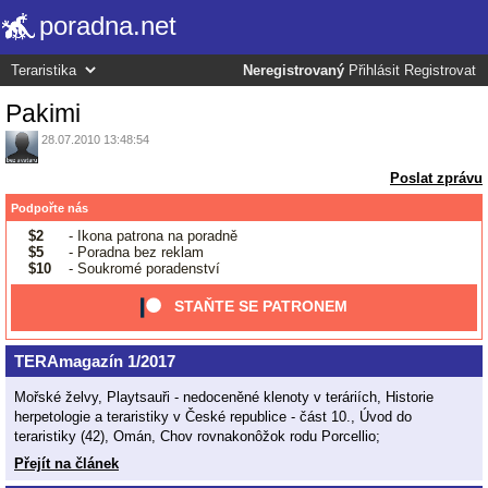
poradna.net
Neregistrovaný
Přihlásit
Registrovat
Pakimi
28.07.2010 13:48:54
Poslat zprávu
Podpořte nás
$2
- Ikona patrona na poradně
$5
- Poradna bez reklam
$10
- Soukromé poradenství
STAŇTE SE PATRONEM
TERAmagazín 1/2017
Mořské želvy, Playtsauři - nedoceněné klenoty v teráriích, Historie
herpetologie a teraristiky v České republice - část 10., Úvod do
teraristiky (42), Omán, Chov rovnakonôžok rodu Porcellio;
Přejít na článek