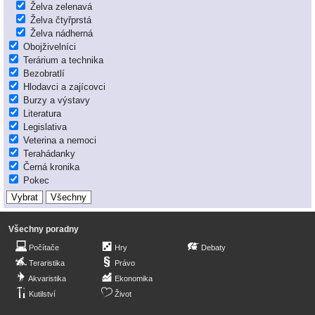
Želva zelenavá
Želva čtyřprstá
Želva nádherná
Obojživelníci
Terárium a technika
Bezobratlí
Hlodavci a zajícovci
Burzy a výstavy
Literatura
Legislativa
Veterina a nemoci
Terahádanky
Černá kronika
Pokec
Všechny poradny
Počítače
Hry
Debaty
Teraristika
Právo
Akvaristika
Ekonomika
Kutilství
Život