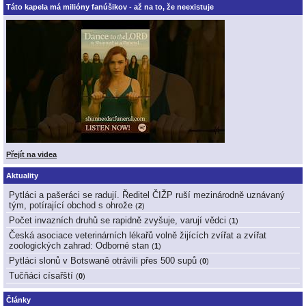
Táto kapela má milióny fanúšikov - až na to, že neexistuje
Přejít na videa
Aktuality
Pytláci a pašeráci se radují. Ředitel ČIŽP ruší mezinárodně uznávaný
tým, potírající obchod s ohrože
(
2
)
Počet invazních druhů se rapidně zvyšuje, varují vědci
(
1
)
Česká asociace veterinárních lékařů volně žijících zvířat a zvířat
zoologických zahrad: Odborné stan
(
1
)
Pytláci slonů v Botswaně otrávili přes 500 supů
(
0
)
Tučňáci císařští
(
0
)
Články