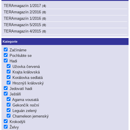
TERAmagazín 1/2017
(
4
)
TERAmagazín 2/2016
(
0
)
TERAmagazín 1/2016
(
0
)
TERAmagazín 5/2015
(
0
)
TERAmagazín 4/2015
(
0
)
Kategorie
Začínáme
Pochlubte se
Hadi
Užovka červená
Krajta královská
Korálovka sedlatá
Hroznýš královský
Jedovatí hadi
Ještěři
Agama vousatá
Gekončík noční
Leguán zelený
Chameleon jemenský
Krokodýli
Želvy