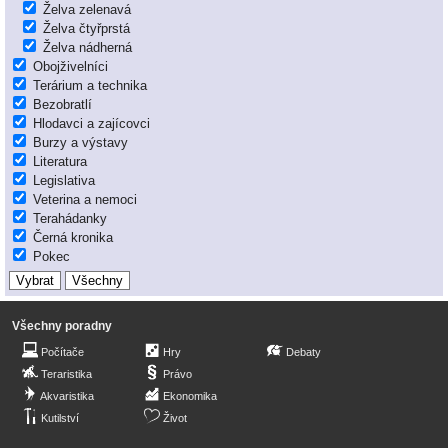
Želva zelenavá
Želva čtyřprstá
Želva nádherná
Obojživelníci
Terárium a technika
Bezobratlí
Hlodavci a zajícovci
Burzy a výstavy
Literatura
Legislativa
Veterina a nemoci
Terahádanky
Černá kronika
Pokec
Všechny poradny
Počítače
Hry
Debaty
Teraristika
Právo
Akvaristika
Ekonomika
Kutilství
Život