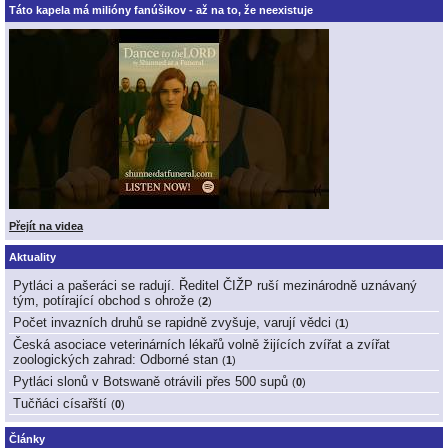
Táto kapela má milióny fanúšikov - až na to, že neexistuje
Přejít na videa
Aktuality
Pytláci a pašeráci se radují. Ředitel ČIŽP ruší mezinárodně uznávaný
tým, potírající obchod s ohrože
(
2
)
Počet invazních druhů se rapidně zvyšuje, varují vědci
(
1
)
Česká asociace veterinárních lékařů volně žijících zvířat a zvířat
zoologických zahrad: Odborné stan
(
1
)
Pytláci slonů v Botswaně otrávili přes 500 supů
(
0
)
Tučňáci císařští
(
0
)
Články