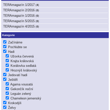
TERAmagazín 1/2017
(
4
)
TERAmagazín 2/2016
(
0
)
TERAmagazín 1/2016
(
0
)
TERAmagazín 5/2015
(
0
)
TERAmagazín 4/2015
(
0
)
Kategorie
Začínáme
Pochlubte se
Hadi
Užovka červená
Krajta královská
Korálovka sedlatá
Hroznýš královský
Jedovatí hadi
Ještěři
Agama vousatá
Gekončík noční
Leguán zelený
Chameleon jemenský
Krokodýli
Želvy