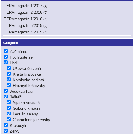
TERAmagazín 1/2017
(
4
)
TERAmagazín 2/2016
(
0
)
TERAmagazín 1/2016
(
0
)
TERAmagazín 5/2015
(
0
)
TERAmagazín 4/2015
(
0
)
Kategorie
Začínáme
Pochlubte se
Hadi
Užovka červená
Krajta královská
Korálovka sedlatá
Hroznýš královský
Jedovatí hadi
Ještěři
Agama vousatá
Gekončík noční
Leguán zelený
Chameleon jemenský
Krokodýli
Želvy