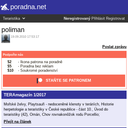
poradna.net
Neregistrovaný
Přihlásit
Registrovat
poliman
19.09.2010 17:53:17
Poslat zprávu
Podpořte nás
$2
- Ikona patrona na poradně
$5
- Poradna bez reklam
$10
- Soukromé poradenství
STAŇTE SE PATRONEM
TERAmagazín 1/2017
Mořské želvy, Playtsauři - nedoceněné klenoty v teráriích, Historie
herpetologie a teraristiky v České republice - část 10., Úvod do
teraristiky (42), Omán, Chov rovnakonôžok rodu Porcellio;
Přejít na článek