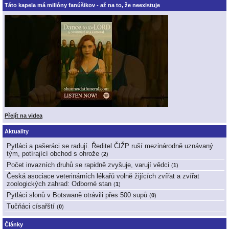
Táto kapela má milióny fanúšikov - až na to, že neexistuje
Přejít na videa
Aktuality
Pytláci a pašeráci se radují. Ředitel ČIŽP ruší mezinárodně uznávaný
tým, potírající obchod s ohrože
(
2
)
Počet invazních druhů se rapidně zvyšuje, varují vědci
(
1
)
Česká asociace veterinárních lékařů volně žijících zvířat a zvířat
zoologických zahrad: Odborné stan
(
1
)
Pytláci slonů v Botswaně otrávili přes 500 supů
(
0
)
Tučňáci císařští
(
0
)
Články