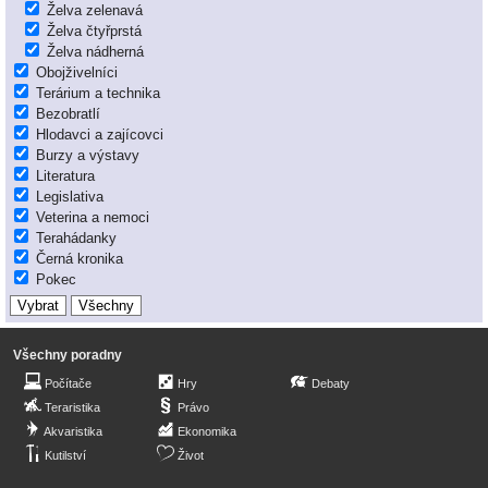
Želva zelenavá
Želva čtyřprstá
Želva nádherná
Obojživelníci
Terárium a technika
Bezobratlí
Hlodavci a zajícovci
Burzy a výstavy
Literatura
Legislativa
Veterina a nemoci
Terahádanky
Černá kronika
Pokec
Všechny poradny
Počítače
Hry
Debaty
Teraristika
Právo
Akvaristika
Ekonomika
Kutilství
Život