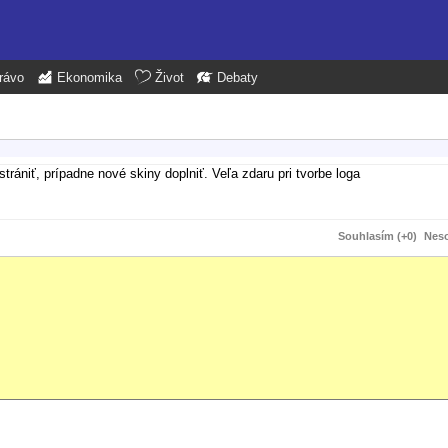
rávo
Ekonomika
Život
Debaty
rániť, prípadne nové skiny doplniť. Veľa zdaru pri tvorbe loga
Souhlasím (+0)
Neso