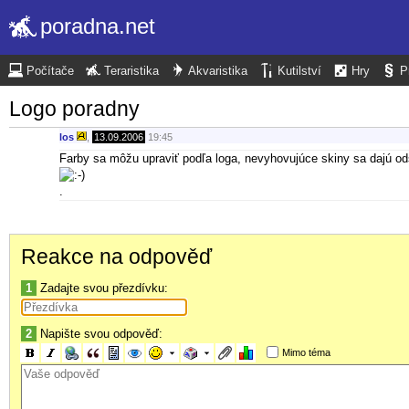
poradna.net
Počítače
Teraristika
Akvaristika
Kutilství
Hry
P
Logo poradny
los
,
13.09.2006
19:45
Farby sa môžu upraviť podľa loga, nevyhovujúce skiny sa dajú odst
.
Reakce na odpověď
1
Zadajte svou přezdívku:
2
Napište svou odpověď:
Mimo téma