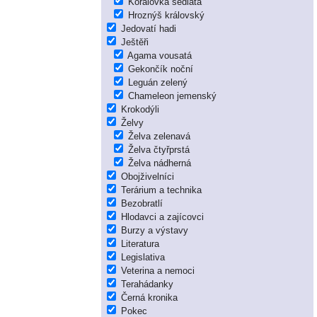
Korálovka sedlatá
Hroznýš královský
Jedovatí hadi
Ještěři
Agama vousatá
Gekončík noční
Leguán zelený
Chameleon jemenský
Krokodýli
Želvy
Želva zelenavá
Želva čtyřprstá
Želva nádherná
Obojživelníci
Terárium a technika
Bezobratlí
Hlodavci a zajícovci
Burzy a výstavy
Literatura
Legislativa
Veterina a nemoci
Terahádanky
Černá kronika
Pokec