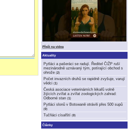
Přejít na videa
Aktuality
Pytláci a pašeráci se radují. Ředitel ČIŽP ruší
mezinárodně uznávaný tým, potírající obchod s
ohrože
(
2
)
Počet invazních druhů se rapidně zvyšuje, varují
vědci
(
1
)
Česká asociace veterinárních lékařů volně
žijících zvířat a zvířat zoologických zahrad:
Odborné stan
(
1
)
Pytláci slonů v Botswaně otrávili přes 500 supů
(
0
)
Tučňáci císařští
(
0
)
Články