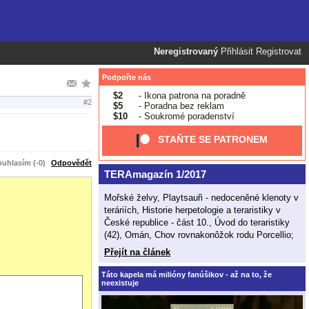
Neregistrovaný
Přihlásit
Registrovat
Podpořte nás
$2
- Ikona patrona na poradně
#2
$5
- Poradna bez reklam
$10
- Soukromé poradenství
STAŇTE SE PATRONEM
uhlasím (-0)
Odpovědět
TERAmagazín 1/2017
Mořské želvy, Playtsauři - nedoceněné klenoty v
teráriích, Historie herpetologie a teraristiky v
České republice - část 10., Úvod do teraristiky
(42), Omán, Chov rovnakonôžok rodu Porcellio;
Přejít na článek
Táto kapela má milióny fanúšikov - až na to, že
neexistuje