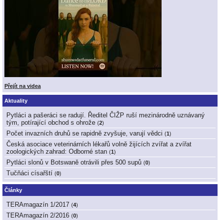
Přejít na videa
Aktuality
Pytláci a pašeráci se radují. Ředitel ČIŽP ruší mezinárodně uznávaný
tým, potírající obchod s ohrože
(
2
)
Počet invazních druhů se rapidně zvyšuje, varují vědci
(
1
)
Česká asociace veterinárních lékařů volně žijících zvířat a zvířat
zoologických zahrad: Odborné stan
(
1
)
Pytláci slonů v Botswaně otrávili přes 500 supů
(
0
)
Tučňáci císařští
(
0
)
Články
TERAmagazín 1/2017
(
4
)
TERAmagazín 2/2016
(
0
)