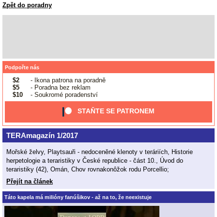
Zpět do poradny
Podpořte nás
$2
- Ikona patrona na poradně
$5
- Poradna bez reklam
$10
- Soukromé poradenství
STAŇTE SE PATRONEM
TERAmagazín 1/2017
Mořské želvy, Playtsauři - nedoceněné klenoty v teráriích, Historie
herpetologie a teraristiky v České republice - část 10., Úvod do
teraristiky (42), Omán, Chov rovnakonôžok rodu Porcellio;
Přejít na článek
Táto kapela má milióny fanúšikov - až na to, že neexistuje