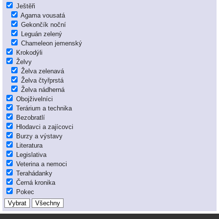
Ještěři
Agama vousatá
Gekončík noční
Leguán zelený
Chameleon jemenský
Krokodýli
Želvy
Želva zelenavá
Želva čtyřprstá
Želva nádherná
Obojživelníci
Terárium a technika
Bezobratlí
Hlodavci a zajícovci
Burzy a výstavy
Literatura
Legislativa
Veterina a nemoci
Terahádanky
Černá kronika
Pokec