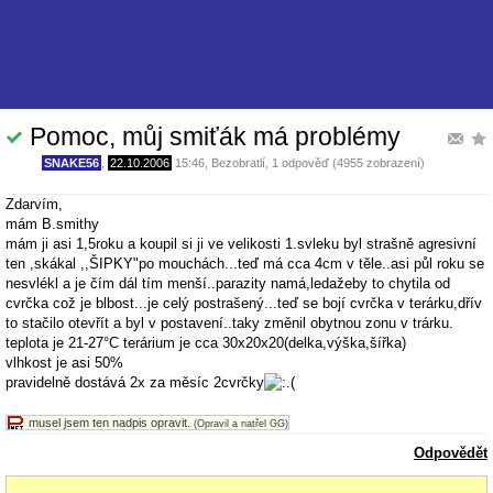
Pomoc, můj smiťák má problémy
SNAKE56
,
22.10.2006
15:46
,
Bezobratlí
, 1 odpověď (4955 zobrazení)
Zdarvím,
mám B.smithy
mám ji asi 1,5roku a koupil si ji ve velikosti 1.svleku byl strašně agresivní
ten ,skákal ,,ŠIPKY"po mouchách...teď má cca 4cm v těle..asi půl roku se
nesvlékl a je čím dál tím menší..parazity namá,ledažeby to chytila od
cvrčka což je blbost...je celý postrašený...teď se bojí cvrčka v terárku,dřív
to stačilo otevřít a byl v postavení..taky změnil obytnou zonu v trárku.
teplota je 21-27°C terárium je cca 30x20x20(delka,výška,šířka)
vlhkost je asi 50%
pravidelně dostává 2x za měsíc 2cvrčky
musel jsem ten nadpis opravit.
(Opravil a natřel GG)
Odpovědět