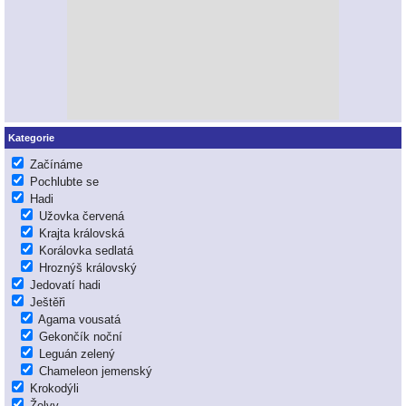
Kategorie
Začínáme
Pochlubte se
Hadi
Užovka červená
Krajta královská
Korálovka sedlatá
Hroznýš královský
Jedovatí hadi
Ještěři
Agama vousatá
Gekončík noční
Leguán zelený
Chameleon jemenský
Krokodýli
Želvy