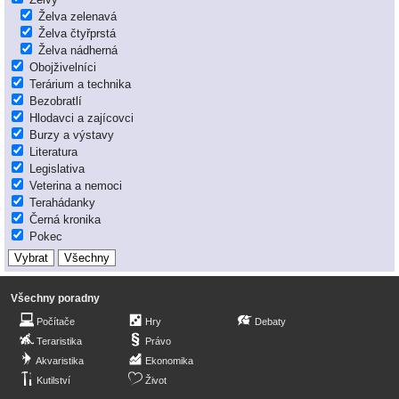
Želva zelenavá
Želva čtyřprstá
Želva nádherná
Obojživelníci
Terárium a technika
Bezobratlí
Hlodavci a zajícovci
Burzy a výstavy
Literatura
Legislativa
Veterina a nemoci
Terahádanky
Černá kronika
Pokec
Všechny poradny
Počítače
Hry
Debaty
Teraristika
Právo
Akvaristika
Ekonomika
Kutilství
Život