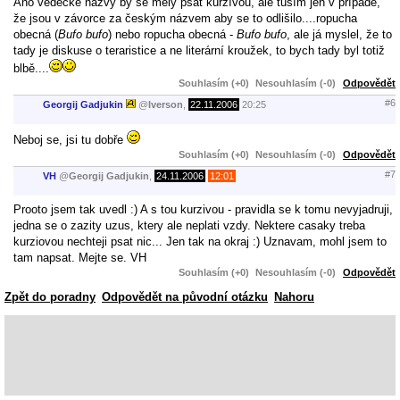
Ano vědecké názvy by se měly psát kurzívou, ale tuším jen v případě,
že jsou v závorce za českým názvem aby se to odlišilo....ropucha
obecná (
Bufo bufo
) nebo ropucha obecná -
Bufo bufo
, ale já myslel, že to
tady je diskuse o teraristice a ne literární kroužek, to bych tady byl totiž
blbě....
Souhlasím (+0)
Nesouhlasím (-0)
Odpovědět
#6
Georgij Gadjukin
@
Iverson
,
22.11.2006
20:25
Neboj se, jsi tu dobře
Souhlasím (+0)
Nesouhlasím (-0)
Odpovědět
#7
VH
@
Georgij Gadjukin
,
24.11.2006
12:01
Prooto jsem tak uvedl :) A s tou kurzivou - pravidla se k tomu nevyjadruji,
jedna se o zazity uzus, ktery ale neplati vzdy. Nektere casaky treba
kurziovou nechteji psat nic... Jen tak na okraj :) Uznavam, mohl jsem to
tam napsat. Mejte se. VH
Souhlasím (+0)
Nesouhlasím (-0)
Odpovědět
Zpět do poradny
Odpovědět na původní otázku
Nahoru