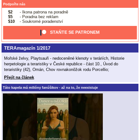
Podpořte nás
$2
- Ikona patrona na poradně
$5
- Poradna bez reklam
$10
- Soukromé poradenství
STAŇTE SE PATRONEM
TERAmagazín 1/2017
Mořské želvy, Playtsauři - nedoceněné klenoty v teráriích, Historie
herpetologie a teraristiky v České republice - část 10., Úvod do
teraristiky (42), Omán, Chov rovnakonôžok rodu Porcellio;
Přejít na článek
Táto kapela má milióny fanúšikov - až na to, že neexistuje