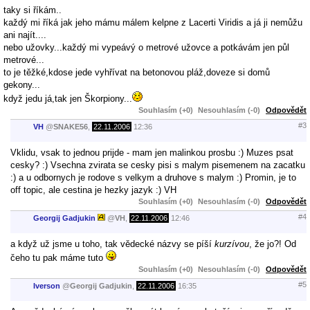
taky si říkám..
každý mi říká jak jeho mámu málem kelpne z Lacerti Viridis a já ji nemůžu
ani najít....
nebo užovky...každý mi vypeávý o metrové užovce a potkávám jen půl
metrové...
to je těžké,kdose jede vyhřívat na betonovou pláž,doveze si domů
gekony...
když jedu já,tak jen Škorpiony...
Souhlasím (+0)
Nesouhlasím (-0)
Odpovědět
#3
VH
@
SNAKE56
,
22.11.2006
12:36
Vklidu, vsak to jednou prijde - mam jen malinkou prosbu :) Muzes psat
cesky? :) Vsechna zvirata se cesky pisi s malym pisemenem na zacatku
:) a u odbornych je rodove s velkym a druhove s malym :) Promin, je to
off topic, ale cestina je hezky jazyk :) VH
Souhlasím (+0)
Nesouhlasím (-0)
Odpovědět
#4
Georgij Gadjukin
@
VH
,
22.11.2006
12:46
a když už jsme u toho, tak vědecké názvy se píší
kurzívou
, že jo?! Od
čeho tu pak máme tuto
Souhlasím (+0)
Nesouhlasím (-0)
Odpovědět
#5
Iverson
@
Georgij Gadjukin
,
22.11.2006
16:35