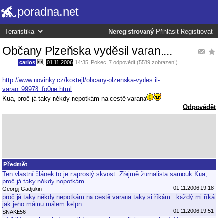
poradna.net
Neregistrovaný
Přihlásit
Registrovat
Občany Plzeňska vyděsil varan....
carlos
,
01.11.2006
14:35
,
Pokec
, 7 odpovědí (5589 zobrazení)
http://www.novinky.cz/koktejl/obcany-plzenska-vydes il-
varan_99978_fo0ne.html
Kua, proč já taky někdy nepotkám na cestě varana
Odpovědět
Předmět
Ten vlastní článek to je naprostý skvost. Zřejmě žurnalista samouk Kua,
proč já taky někdy nepotkám…
01.11.2006 19:18
Georgij Gadjukin
proč já taky někdy nepotkám na cestě varana taky si říkám.. každý mi říká
jak jeho mámu málem kelpn…
01.11.2006 19:51
SNAKE56