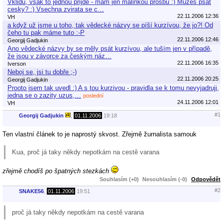
Vklidu, vsak to jednou prijde - mam jen malinkou prosbu :) Muzes psat
cesky? :) Vsechna zvirata se c…
22.11.2006 12:36
VH
a když už jsme u toho, tak vědecké názvy se píší kurzívou, že jo?! Od
čeho tu pak máme tuto :-P
22.11.2006 12:46
Georgij Gadjukin
Ano vědecké názvy by se měly psát kurzívou, ale tuším jen v případě,
že jsou v závorce za českým náz…
22.11.2006 16:35
Iverson
Neboj se, jsi tu dobře ;-)
22.11.2006 20:25
Georgij Gadjukin
Prooto jsem tak uvedl :) A s tou kurzivou - pravidla se k tomu nevyjadruji,
jedna se o zazity uzus,…
poslední
24.11.2006 12:01
VH
#1
Georgij Gadjukin
,
01.11.2006
19:18
Ten vlastní článek to je naprostý skvost. Zřejmě žurnalista samouk
Kua, proč já taky někdy nepotkám na cestě varana
zřejmě chodíš po špatných stezkách
Souhlasím (+0)
Nesouhlasím (-0)
Odpovědět
#2
SNAKE56
,
01.11.2006
19:51
proč já taky někdy nepotkám na cestě varana