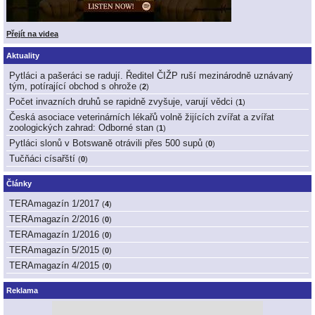
Přejít na videa
Aktuality
Pytláci a pašeráci se radují. Ředitel ČIŽP ruší mezinárodně uznávaný
tým, potírající obchod s ohrože
(
2
)
Počet invazních druhů se rapidně zvyšuje, varují vědci
(
1
)
Česká asociace veterinárních lékařů volně žijících zvířat a zvířat
zoologických zahrad: Odborné stan
(
1
)
Pytláci slonů v Botswaně otrávili přes 500 supů
(
0
)
Tučňáci císařští
(
0
)
Články
TERAmagazín 1/2017
(
4
)
TERAmagazín 2/2016
(
0
)
TERAmagazín 1/2016
(
0
)
TERAmagazín 5/2015
(
0
)
TERAmagazín 4/2015
(
0
)
Reklama