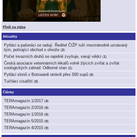
Přejít na videa
Aktuality
Pytláci a pašeráci se radují. Ředitel ČIŽP ruší mezinárodně uznávaný
tým, potírající obchod s ohrože
(
2
)
Počet invazních druhů se rapidně zvyšuje, varují vědci
(
1
)
Česká asociace veterinárních lékařů volně žijících zvířat a zvířat
zoologických zahrad: Odborné stan
(
1
)
Pytláci slonů v Botswaně otrávili přes 500 supů
(
0
)
Tučňáci císařští
(
0
)
Články
TERAmagazín 1/2017
(
4
)
TERAmagazín 2/2016
(
0
)
TERAmagazín 1/2016
(
0
)
TERAmagazín 5/2015
(
0
)
TERAmagazín 4/2015
(
0
)