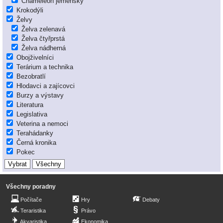
Chameleon jemenský
Krokodýli
Želvy
Želva zelenavá
Želva čtyřprstá
Želva nádherná
Obojživelníci
Terárium a technika
Bezobratlí
Hlodavci a zajícovci
Burzy a výstavy
Literatura
Legislativa
Veterina a nemoci
Terahádanky
Černá kronika
Pokec
Všechny poradny
Počítače
Hry
Debaty
Teraristika
Právo
Akvaristika
Ekonomika