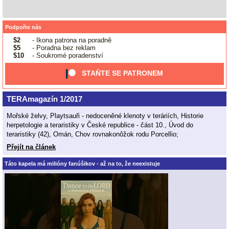
Podpořte nás
$2
- Ikona patrona na poradně
$5
- Poradna bez reklam
$10
- Soukromé poradenství
STAŇTE SE PATRONEM
TERAmagazín 1/2017
Mořské želvy, Playtsauři - nedoceněné klenoty v teráriích, Historie
herpetologie a teraristiky v České republice - část 10., Úvod do
teraristiky (42), Omán, Chov rovnakonôžok rodu Porcellio;
Přejít na článek
Táto kapela má milióny fanúšikov - až na to, že neexistuje