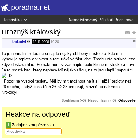
poradna.net
Neregistrovaný
Přihlásit
Registrovat
Hroznýš královský
#1
krokodýl
,
12.11.2006
10:20
To je normální, v teráriu si najde nějaký oblíbený místečko, kde mu
vyhovuje teplota a vlhkost a tam tráví většinu dne. Trochu víc aktivně leze,
když dostává hlad. Po nakrmení si zas najde teplé klidné místečko a tráví.
Je to prostě had, který nepředvádí nějakou šou, na to jsou lepší papoušci
. Pozor na vysoké teploty. Měl by mít možnost najít si i nižší teploty než
26 stupňů, i když jinak těch 26 až 28 preferují, hlavně po nakrmení.
Krokodýl
Souhlasím (+0)
Nesouhlasím (-0)
Odpovědět
Reakce na odpověď
1
Zadajte svou přezdívku: