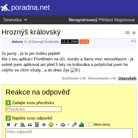
poradna.net
Neregistrovaný
Přihlásit
Registrovat
Hroznýš královský
#11
daboia
@
Georgij Gadjukin
,
13.11.2006
19:01
Jo jasný...já to jen trošku popletl.
Ale s tou aplikací Frontlinem na oči, nozdry a tlamu moc nesouhlasím - já
osbně jsem aplikoval asi před 5 lety na králováka a pošplíchal jsem ho
celýho se vším všudy...a do dnes žije
Souhlasím (+0)
Nesouhlasím (-0)
Odpovědět
Reakce na odpověď
1
Zadajte svou přezdívku:
2
Napište svou odpověď:
Mimo téma