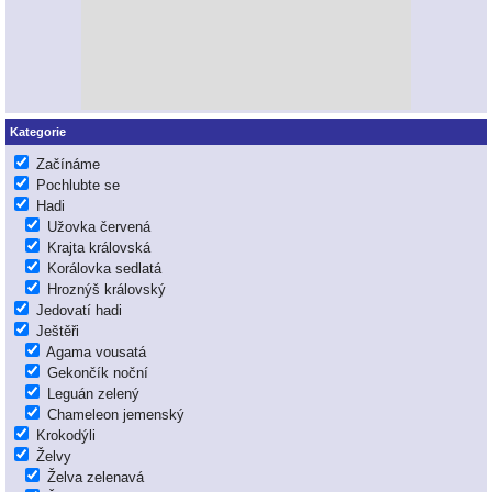
Kategorie
Začínáme
Pochlubte se
Hadi
Užovka červená
Krajta královská
Korálovka sedlatá
Hroznýš královský
Jedovatí hadi
Ještěři
Agama vousatá
Gekončík noční
Leguán zelený
Chameleon jemenský
Krokodýli
Želvy
Želva zelenavá