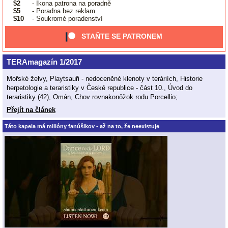
$2
- Ikona patrona na poradně
$5
- Poradna bez reklam
$10
- Soukromé poradenství
STAŇTE SE PATRONEM
TERAmagazín 1/2017
Mořské želvy, Playtsauři - nedoceněné klenoty v teráriích, Historie
herpetologie a teraristiky v České republice - část 10., Úvod do
teraristiky (42), Omán, Chov rovnakonôžok rodu Porcellio;
Přejít na článek
Táto kapela má milióny fanúšikov - až na to, že neexistuje