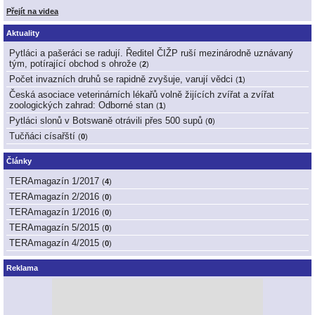
Přejít na videa
Aktuality
Pytláci a pašeráci se radují. Ředitel ČIŽP ruší mezinárodně uznávaný
tým, potírající obchod s ohrože
(
2
)
Počet invazních druhů se rapidně zvyšuje, varují vědci
(
1
)
Česká asociace veterinárních lékařů volně žijících zvířat a zvířat
zoologických zahrad: Odborné stan
(
1
)
Pytláci slonů v Botswaně otrávili přes 500 supů
(
0
)
Tučňáci císařští
(
0
)
Články
TERAmagazín 1/2017
(
4
)
TERAmagazín 2/2016
(
0
)
TERAmagazín 1/2016
(
0
)
TERAmagazín 5/2015
(
0
)
TERAmagazín 4/2015
(
0
)
Reklama