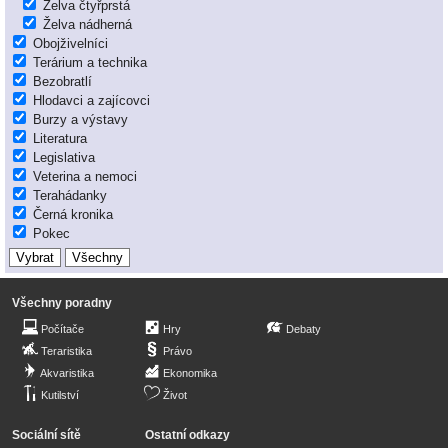
Želva čtyřprstá
Želva nádherná
Obojživelníci
Terárium a technika
Bezobratlí
Hlodavci a zajícovci
Burzy a výstavy
Literatura
Legislativa
Veterina a nemoci
Terahádanky
Černá kronika
Pokec
Všechny poradny
Počítače
Hry
Debaty
Teraristika
Právo
Akvaristika
Ekonomika
Kutilství
Život
Sociální sítě
Ostatní odkazy