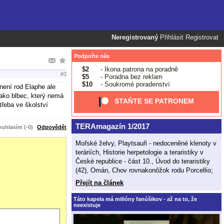
Neregistrovaný
Přihlásit
Registrovat
Podpořte nás
$2
- Ikona patrona na poradně
#3
$5
- Poradna bez reklam
$10
- Soukromé poradenství
není rod Elaphe ale
jako blbec, který nemá
STAŇTE SE PATRONEM
třeba ve školství
TERAmagazín 1/2017
uhlasím (-0)
Odpovědět
Mořské želvy, Playtsauři - nedoceněné klenoty v
teráriích, Historie herpetologie a teraristiky v
České republice - část 10., Úvod do teraristiky
(42), Omán, Chov rovnakonôžok rodu Porcellio;
Přejít na článek
Táto kapela má milióny fanúšikov - až na to, že
neexistuje