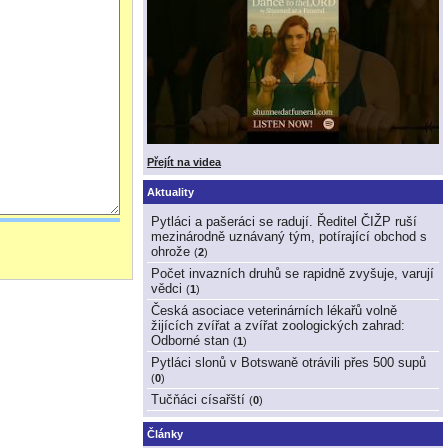
Přejít na videa
Aktuality
Pytláci a pašeráci se radují. Ředitel ČIŽP ruší
mezinárodně uznávaný tým, potírající obchod s
ohrože
(
2
)
Počet invazních druhů se rapidně zvyšuje, varují
vědci
(
1
)
Česká asociace veterinárních lékařů volně
žijících zvířat a zvířat zoologických zahrad:
Odborné stan
(
1
)
Pytláci slonů v Botswaně otrávili přes 500 supů
(
0
)
Tučňáci císařští
(
0
)
Články