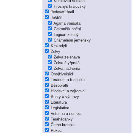
Korálovka sedlatá
Hroznýš královský
Jedovatí hadi
Ještěři
Agama vousatá
Gekončík noční
Leguán zelený
Chameleon jemenský
Krokodýli
Želvy
Želva zelenavá
Želva čtyřprstá
Želva nádherná
Obojživelníci
Terárium a technika
Bezobratlí
Hlodavci a zajícovci
Burzy a výstavy
Literatura
Legislativa
Veterina a nemoci
Terahádanky
Černá kronika
Pokec