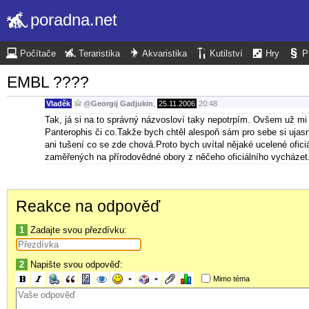
poradna.net
Počítače
Teraristika
Akvaristika
Kutilství
Hry
P
EMBL ????
Vladěk
@
Georgij Gadjukin
,
25.11.2006
20:48
Tak, já si na to správný názvosloví taky nepotrpím. Ovšem už mi
Panterophis či co.Takže bych chtěl alespoň sám pro sebe si ujas
ani tušení co se zde chová.Proto bych uvítal nějaké ucelené ofici
zaměřených na přírodovědné obory z něčeho oficiálního vycházet
Reakce na odpověď
1
Zadajte svou přezdívku:
2
Napište svou odpověď:
Mimo téma