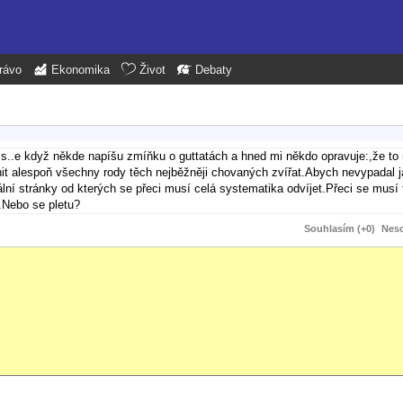
rávo
Ekonomika
Život
Debaty
 s..e když někde napíšu zmíňku o guttatách a hned mi někdo opravuje:,že to 
nit alespoň všechny rody těch nejběžněji chovaných zvířat.Abych nevypadal 
ální stránky od kterých se přeci musí celá systematika odvíjet.Přeci se musí 
.Nebo se pletu?
Souhlasím (+0)
Neso