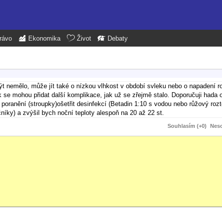
rávo
Ekonomika
Život
Debaty
 být nemělo, může jít také o nízkou vlhkost v období svleku nebo o napadení 
k se mohou přidat další komplikace, jak už se zřejmě stalo. Doporučuji hada
oranění (stroupky)ošetřit desinfekcí (Betadin 1:10 s vodou nebo růžový ro
níky) a zvýšil bych noční teploty alespoň na 20 až 22 st.
Souhlasím (+0)
Neso