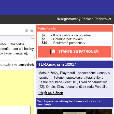
Neregistrovaný
Přihlásit
Registrovat
Podpořte nás
$2
- Ikona patrona na poradně
#1
$5
- Poradna bez reklam
$10
- Soukromé poradenství
roztoči. Rozhodně,
 odmáčet cca půl hodiny
STAŇTE SE PATRONEM
ztok hypermanganu),
TERAmagazín 1/2017
uhlasím (-0)
Odpovědět
Mořské želvy, Playtsauři - nedoceněné klenoty v
teráriích, Historie herpetologie a teraristiky v
České republice - část 10., Úvod do teraristiky
(42), Omán, Chov rovnakonôžok rodu Porcellio;
Přejít na článek
Táto kapela má milióny fanúšikov - až na to, že
neexistuje