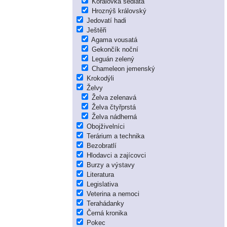
Korálovka sedlatá
Hroznýš královský
Jedovatí hadi
Ještěři
Agama vousatá
Gekončík noční
Leguán zelený
Chameleon jemenský
Krokodýli
Želvy
Želva zelenavá
Želva čtyřprstá
Želva nádherná
Obojživelníci
Terárium a technika
Bezobratlí
Hlodavci a zajícovci
Burzy a výstavy
Literatura
Legislativa
Veterina a nemoci
Terahádanky
Černá kronika
Pokec