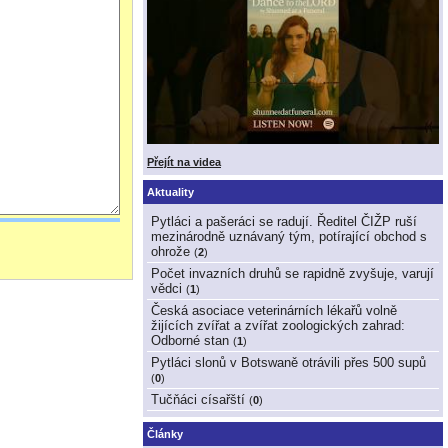
Přejít na videa
Aktuality
Pytláci a pašeráci se radují. Ředitel ČIŽP ruší
mezinárodně uznávaný tým, potírající obchod s
ohrože
(
2
)
Počet invazních druhů se rapidně zvyšuje, varují
vědci
(
1
)
Česká asociace veterinárních lékařů volně
žijících zvířat a zvířat zoologických zahrad:
Odborné stan
(
1
)
Pytláci slonů v Botswaně otrávili přes 500 supů
(
0
)
Tučňáci císařští
(
0
)
Články