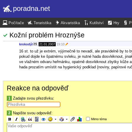
poradna.net
Počítače
Teraristika
Akvaristika
Kutilství
Hry
P
Kožní problém Hroznýše
krokodýl
,
21.01.2007
19:10
16 st. to už je extrém, výjimečně to nevadí, ale pravidelně by to
pokud dojde ke špatnému svleku, je nutné hada dosvléknout, jina
ve vlažném odvaru heřmánku, opatrně dosvléknout zbytky kůže a p
hada prozatím umístit na hygienický podklad (noviny, papírové ruč
Reakce na odpověď
1
Zadajte svou přezdívku:
2
Napište svou odpověď:
Mimo téma