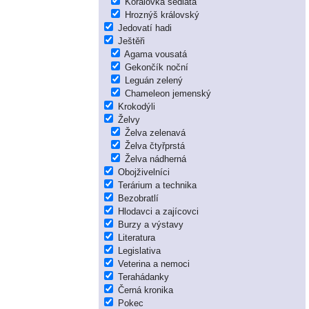
Korálovka sedlatá
Hroznýš královský
Jedovatí hadi
Ještěři
Agama vousatá
Gekončík noční
Leguán zelený
Chameleon jemenský
Krokodýli
Želvy
Želva zelenavá
Želva čtyřprstá
Želva nádherná
Obojživelníci
Terárium a technika
Bezobratlí
Hlodavci a zajícovci
Burzy a výstavy
Literatura
Legislativa
Veterina a nemoci
Terahádanky
Černá kronika
Pokec