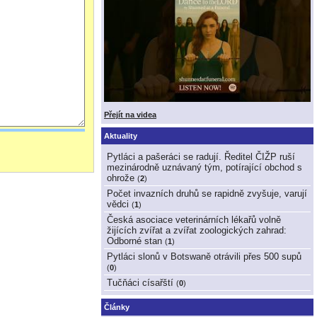
Přejít na videa
Aktuality
Pytláci a pašeráci se radují. Ředitel ČIŽP ruší
mezinárodně uznávaný tým, potírající obchod s
ohrože
(
2
)
Počet invazních druhů se rapidně zvyšuje, varují
vědci
(
1
)
Česká asociace veterinárních lékařů volně
žijících zvířat a zvířat zoologických zahrad:
Odborné stan
(
1
)
Pytláci slonů v Botswaně otrávili přes 500 supů
(
0
)
Tučňáci císařští
(
0
)
Články