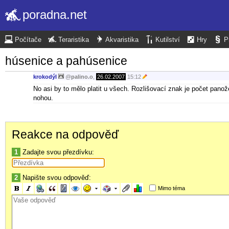
poradna.net
Počítače
Teraristika
Akvaristika
Kutilství
Hry
P
húsenice a pahúsenice
krokodýl
@
palino.o
,
26.02.2007
15:12
No asi by to mělo platit u všech. Rozlišovací znak je počet panož
nohou.
Reakce na odpověď
1
Zadajte svou přezdívku:
2
Napište svou odpověď:
Mimo téma