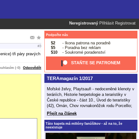
Neregistrovaný
Přihlásit
Registrovat
Podpořte nás
$2
- Ikona patrona na poradně
#3
$5
- Poradna bez reklam
$10
- Soukromé poradenství
enice) tři páry pravých
STAŇTE SE PATRONEM
uhlasím (-0)
Odpovědět
TERAmagazín 1/2017
Mořské želvy, Playtsauři - nedoceněné klenoty v
teráriích, Historie herpetologie a teraristiky v
České republice - část 10., Úvod do teraristiky
(42), Omán, Chov rovnakonôžok rodu Porcellio;
Přejít na článek
Táto kapela má milióny fanúšikov - až na to, že
neexistuje