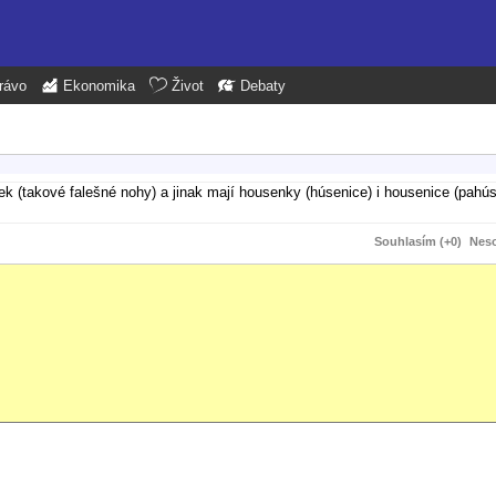
rávo
Ekonomika
Život
Debaty
ek (takové falešné nohy) a jinak mají housenky (húsenice) i housenice (pahús
Souhlasím (+0)
Neso