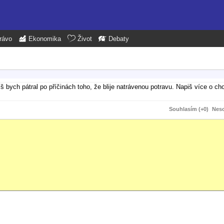
rávo
Ekonomika
Život
Debaty
íš bych pátral po příčinách toho, že blije natrávenou potravu. Napiš více o cho
Souhlasím (+0)
Neso