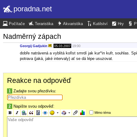
poradna.net
Počítače
Teraristika
Akvaristika
Kutilství
Hry
P
Nadměrný zápach
Georgij Gadjukin
,
05.03.2007
19:00
dobře natrávená a vyblitá kořist smrdí jak kur^in kufr, souhlas. Sp
potrava (jaká, jaké intervaly) ať se dá lépe usuzovat.
Reakce na odpověď
1
Zadajte svou přezdívku:
2
Napište svou odpověď:
Mimo téma