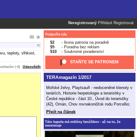
Neregistrovaný
Přihlásit
Registrovat
Podpořte nás
$2
- Ikona patrona na poradně
#1
$5
- Poradna bez reklam
$10
- Soukromé poradenství
vu, teploty, vlhkost,
STAŇTE SE PATRONEM
uhlasím (-0)
Odpovědět
TERAmagazín 1/2017
Mořské želvy, Playtsauři - nedoceněné klenoty v
teráriích, Historie herpetologie a teraristiky v
České republice - část 10., Úvod do teraristiky
(42), Omán, Chov rovnakonôžok rodu Porcellio;
Přejít na článek
Táto kapela má milióny fanúšikov - až na to, že
neexistuje