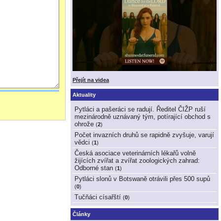
Přejít na videa
Aktuality
Pytláci a pašeráci se radují. Ředitel ČIŽP ruší
mezinárodně uznávaný tým, potírající obchod s
ohrože
(
2
)
Počet invazních druhů se rapidně zvyšuje, varují
vědci
(
1
)
Česká asociace veterinárních lékařů volně
žijících zvířat a zvířat zoologických zahrad:
Odborné stan
(
1
)
Pytláci slonů v Botswaně otrávili přes 500 supů
(
0
)
Tučňáci císařští
(
0
)
Články