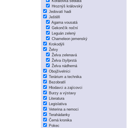
Korálovka sedlatá
Hroznýš královský
Jedovatí hadi
Ještěři
Agama vousatá
Gekončík noční
Leguán zelený
Chameleon jemenský
Krokodýli
Želvy
Želva zelenavá
Želva čtyřprstá
Želva nádherná
Obojživelníci
Terárium a technika
Bezobratlí
Hlodavci a zajícovci
Burzy a výstavy
Literatura
Legislativa
Veterina a nemoci
Terahádanky
Černá kronika
Pokec