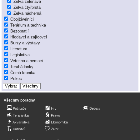
Želva zelenavá
Želva čtyřprstá
Želva nádherná
Obojživelníci
Terárium a technika
Bezobratlí
Hlodavci a zajícovci
Burzy a výstavy
Literatura
Legislativa
Veterina a nemoci
Terahádanky
Černá kronika
Pokec
Všechny poradny
Počítače
Hry
Debaty
Teraristika
Právo
Akvaristika
Ekonomika
Kutilství
Život