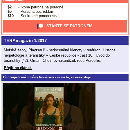
$2
- Ikona patrona na poradně
$5
- Poradna bez reklam
$10
- Soukromé poradenství
STAŇTE SE PATRONEM
TERAmagazín 1/2017
Mořské želvy, Playtsauři - nedoceněné klenoty v teráriích, Historie
herpetologie a teraristiky v České republice - část 10., Úvod do
teraristiky (42), Omán, Chov rovnakonôžok rodu Porcellio;
Přejít na článek
Táto kapela má milióny fanúšikov - až na to, že neexistuje