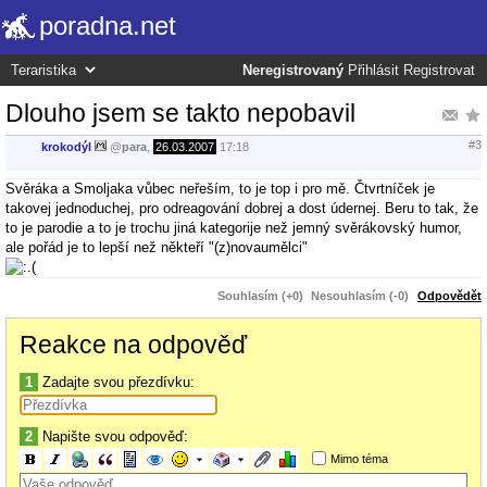
poradna.net
Neregistrovaný
Přihlásit
Registrovat
Dlouho jsem se takto nepobavil
#3
krokodýl
@
para
,
26.03.2007
17:18
Svěráka a Smoljaka vůbec neřeším, to je top i pro mě. Čtvrtníček je
takovej jednoduchej, pro odreagování dobrej a dost údernej. Beru to tak, že
to je parodie a to je trochu jiná kategorije než jemný svěrákovský humor,
ale pořád je to lepší než někteří "(z)novaumělci"
Souhlasím (+0)
Nesouhlasím (-0)
Odpovědět
Reakce na odpověď
1
Zadajte svou přezdívku:
2
Napište svou odpověď:
Mimo téma