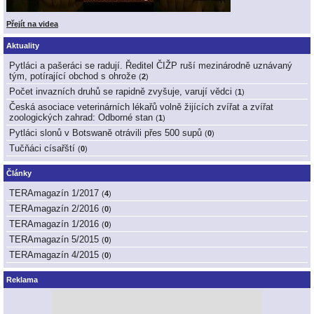
Přejít na videa
Aktuality
Pytláci a pašeráci se radují. Ředitel ČIŽP ruší mezinárodně uznávaný
tým, potírající obchod s ohrože
(
2
)
Počet invazních druhů se rapidně zvyšuje, varují vědci
(
1
)
Česká asociace veterinárních lékařů volně žijících zvířat a zvířat
zoologických zahrad: Odborné stan
(
1
)
Pytláci slonů v Botswaně otrávili přes 500 supů
(
0
)
Tučňáci císařští
(
0
)
Články
TERAmagazín 1/2017
(
4
)
TERAmagazín 2/2016
(
0
)
TERAmagazín 1/2016
(
0
)
TERAmagazín 5/2015
(
0
)
TERAmagazín 4/2015
(
0
)
Reklama