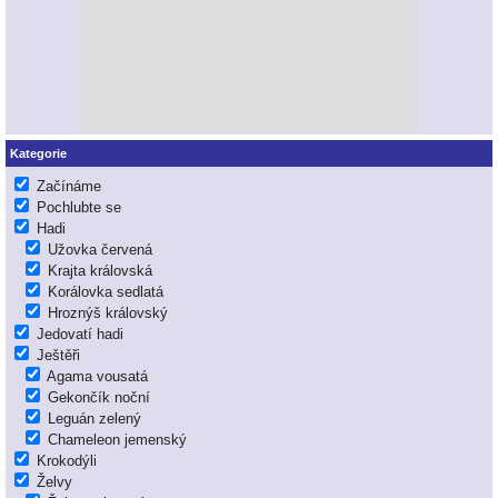
Kategorie
Začínáme
Pochlubte se
Hadi
Užovka červená
Krajta královská
Korálovka sedlatá
Hroznýš královský
Jedovatí hadi
Ještěři
Agama vousatá
Gekončík noční
Leguán zelený
Chameleon jemenský
Krokodýli
Želvy