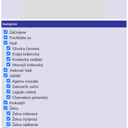
Kategorie
Začínáme
Pochlubte se
Hadi
Užovka červená
Krajta královská
Korálovka sedlatá
Hroznýš královský
Jedovatí hadi
Ještěři
Agama vousatá
Gekončík noční
Leguán zelený
Chameleon jemenský
Krokodýli
Želvy
Želva zelenavá
Želva čtyřprstá
Želva nádherná