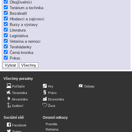
Obojživelníci
Terárium a technika
Bezobratlí
Hlodavci a zajícovci
Burzy a výstavy
Literatura
Legislativa
Veterina a nemoci
Terahádanky
Černá kronika
Pokec
Všechny poradny
Počítače
Hry
Debaty
Teraristika
Právo
Akvaristika
Ekonomika
Kutilství
Život
Sociální sítě
Ostatní odkazy
Pravidla
Facebook
Reklama
Twitter