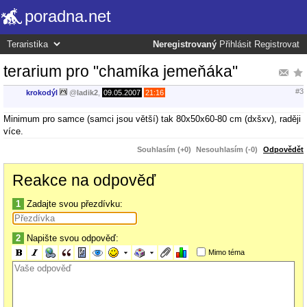
poradna.net
Neregistrovaný
Přihlásit
Registrovat
terarium pro "chamíka jemeňáka"
#3
krokodýl
@
ladik2
,
09.05.2007
21:16
Minimum pro samce (samci jsou větší) tak 80x50x60-80 cm (dxšxv), raději
více.
Souhlasím (+0)
Nesouhlasím (-0)
Odpovědět
Reakce na odpověď
1
Zadajte svou přezdívku:
2
Napište svou odpověď:
Mimo téma