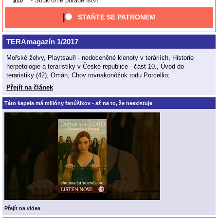
$10
- Soukromé poradenství
STAŇTE SE PATRONEM
TERAmagazín 1/2017
Mořské želvy, Playtsauři - nedoceněné klenoty v teráriích, Historie
herpetologie a teraristiky v České republice - část 10., Úvod do
teraristiky (42), Omán, Chov rovnakonôžok rodu Porcellio;
Přejít na článek
Táto kapela má milióny fanúšikov - až na to, že neexistuje
Přejít na videa