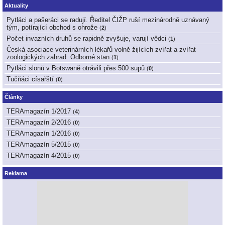
Aktuality
Pytláci a pašeráci se radují. Ředitel ČIŽP ruší mezinárodně uznávaný
tým, potírající obchod s ohrože
(
2
)
Počet invazních druhů se rapidně zvyšuje, varují vědci
(
1
)
Česká asociace veterinárních lékařů volně žijících zvířat a zvířat
zoologických zahrad: Odborné stan
(
1
)
Pytláci slonů v Botswaně otrávili přes 500 supů
(
0
)
Tučňáci císařští
(
0
)
Články
TERAmagazín 1/2017
(
4
)
TERAmagazín 2/2016
(
0
)
TERAmagazín 1/2016
(
0
)
TERAmagazín 5/2015
(
0
)
TERAmagazín 4/2015
(
0
)
Reklama