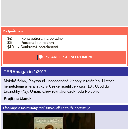
Podpořte nás
$2
- Ikona patrona na poradně
$5
- Poradna bez reklam
$10
- Soukromé poradenství
STAŇTE SE PATRONEM
TERAmagazín 1/2017
Mořské želvy, Playtsauři - nedoceněné klenoty v teráriích, Historie
herpetologie a teraristiky v České republice - část 10., Úvod do
teraristiky (42), Omán, Chov rovnakonôžok rodu Porcellio;
Přejít na článek
Táto kapela má milióny fanúšikov - až na to, že neexistuje