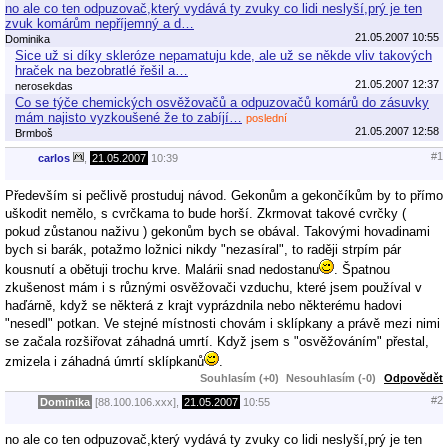
no ale co ten odpuzovač,který vydává ty zvuky co lidi neslyší,prý je ten
zvuk komárům nepříjemný a d…
21.05.2007 10:55
Dominika
Sice už si díky skleróze nepamatuju kde, ale už se někde vliv takových
hraček na bezobratlé řešil a…
21.05.2007 12:37
nerosekdas
Co se týče chemických osvěžovačů a odpuzovačů komárů do zásuvky
mám najisto vyzkoušené že to zabíjí…
poslední
21.05.2007 12:58
Brmboš
#1
carlos
,
21.05.2007
10:39
Především si pečlivě prostuduj návod. Gekonům a gekončíkům by to přímo
uškodit nemělo, s cvrčkama to bude horší. Zkrmovat takové cvrčky (
pokud zůstanou naživu ) gekonům bych se obával. Takovými hovadinami
bych si barák, potažmo ložnici nikdy "nezasíral", to raději strpím pár
kousnutí a obětuji trochu krve. Malárii snad nedostanu
. Špatnou
zkušenost mám i s různými osvěžovači vzduchu, které jsem používal v
haďárně, když se některá z krajt vyprázdnila nebo některému hadovi
"nesedl" potkan. Ve stejné místnosti chovám i sklípkany a právě mezi nimi
se začala rozšiřovat záhadná umrtí. Když jsem s "osvěžováním" přestal,
zmizela i záhadná úmrtí sklípkanů
.
Souhlasím (+0)
Nesouhlasím (-0)
Odpovědět
#2
Dominika
[88.100.106.xxx],
21.05.2007
10:55
no ale co ten odpuzovač,který vydává ty zvuky co lidi neslyší,prý je ten