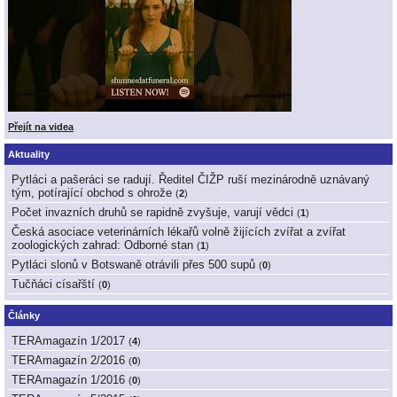
Přejít na videa
Aktuality
Pytláci a pašeráci se radují. Ředitel ČIŽP ruší mezinárodně uznávaný
tým, potírající obchod s ohrože
(
2
)
Počet invazních druhů se rapidně zvyšuje, varují vědci
(
1
)
Česká asociace veterinárních lékařů volně žijících zvířat a zvířat
zoologických zahrad: Odborné stan
(
1
)
Pytláci slonů v Botswaně otrávili přes 500 supů
(
0
)
Tučňáci císařští
(
0
)
Články
TERAmagazín 1/2017
(
4
)
TERAmagazín 2/2016
(
0
)
TERAmagazín 1/2016
(
0
)