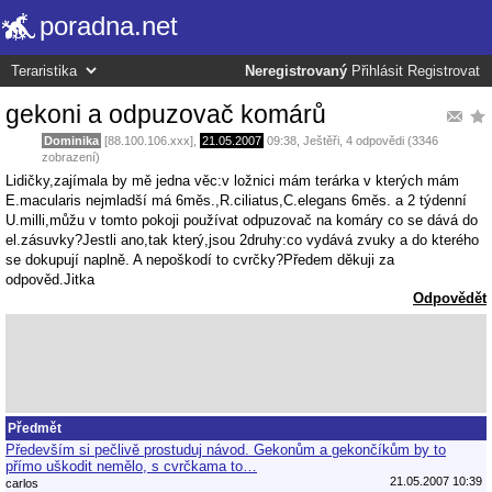
poradna.net
Neregistrovaný
Přihlásit
Registrovat
gekoni a odpuzovač komárů
Dominika
[88.100.106.xxx],
21.05.2007
09:38
,
Ještěři
, 4 odpovědi (3346
zobrazení)
Lidičky,zajímala by mě jedna věc:v ložnici mám terárka v kterých mám
E.macularis nejmladší má 6měs.,R.ciliatus,C.elegans 6měs. a 2 týdenní
U.milli,můžu v tomto pokoji používat odpuzovač na komáry co se dává do
el.zásuvky?Jestli ano,tak který,jsou 2druhy:co vydává zvuky a do kterého
se dokupují naplně. A nepoškodí to cvrčky?Předem děkuji za
odpověd.Jitka
Odpovědět
Předmět
Především si pečlivě prostuduj návod. Gekonům a gekončíkům by to
přímo uškodit nemělo, s cvrčkama to…
21.05.2007 10:39
carlos