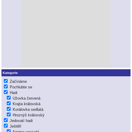
Kategorie
Začínáme
Pochlubte se
Hadi
Užovka červená
Krajta královská
Korálovka sedlatá
Hroznýš královský
Jedovatí hadi
Ještěři
Agama vousatá