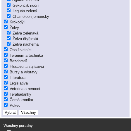
Gekončík noční
Leguán zelený
Chameleon jemenský
Krokodýli
Želvy
Želva zelenavá
Želva čtyřprstá
Želva nádherná
Obojživelníci
Terárium a technika
Bezobratlí
Hlodavci a zajícovci
Burzy a výstavy
Literatura
Legislativa
Veterina a nemoci
Terahádanky
Černá kronika
Pokec
Všechny poradny