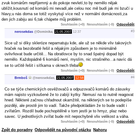
zvuk komárům nepříjemný a do pokoje nevletí,to by nemělo nějak
ublížit,kousnutí od komárů mi nevadí,ale celou noc mě budí jak mi bzučí u
hlavy,u nás doma se totiž vyskytují více než v normální domácnosti,za
den jich zabiju asi 6,tak chápete můj problém.
Souhlasím (+0)
Nesouhlasím (-0)
Odpovědět
#3
nerosekdas
@
Dominika
,
21.05.2007
12:37
Sice už si díky skleróze nepamatuju kde, ale už se někde vliv takových
hraček na bezobratlé řešil a nějakým způsobem je to minimálně
ovlivňovat bude určitě... Na obratlovce by to snad špatný dopad být
nemělo. Každopádně 6 komárů není, myslím, nic strašného...a navíc dá
se to určitě řešit i síťkama v oknech třeba
Souhlasím (+0)
Nesouhlasím (-0)
Odpovědět
#4
Brmboš
@
nerosekdas
,
21.05.2007
12:58
Co se týče chemických osvěžovačů a odpuzovačů komárů do zásuvky
mám najisto vyzkoušené že to zabíjí kytky. Nemusí na to nutně reagovat
hned. Některé začnou chřadnout okamžitě, na některých se to podepíše
později, ale prostě jim to vadí. Takže předpokládám že to bude vadit i
zvířatům. Rozdíl bude pochopitělně v tom jestli je to hmyz, plaz nebo
savec. U jednotlivých zvířat bude mít nepochybně vliv velikost a váha.
Souhlasím (+0)
Nesouhlasím (-0)
Odpovědět
Zpět do poradny
Odpovědět na původní otázku
Nahoru