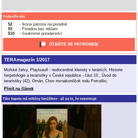
Podpořte nás
$2
- Ikona patrona na poradně
$5
- Poradna bez reklam
$10
- Soukromé poradenství
STAŇTE SE PATRONEM
TERAmagazín 1/2017
Mořské želvy, Playtsauři - nedoceněné klenoty v teráriích, Historie
herpetologie a teraristiky v České republice - část 10., Úvod do
teraristiky (42), Omán, Chov rovnakonôžok rodu Porcellio;
Přejít na článek
Táto kapela má milióny fanúšikov - až na to, že neexistuje