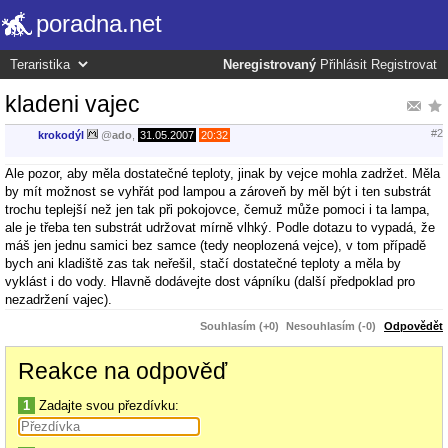
poradna.net
Neregistrovaný
Přihlásit
Registrovat
kladeni vajec
#2
krokodýl
@
ado
,
31.05.2007
20:32
Ale pozor, aby měla dostatečné teploty, jinak by vejce mohla zadržet. Měla
by mít možnost se vyhřát pod lampou a zároveň by měl být i ten substrát
trochu teplejší než jen tak při pokojovce, čemuž může pomoci i ta lampa,
ale je třeba ten substrát udržovat mírně vlhký. Podle dotazu to vypadá, že
máš jen jednu samici bez samce (tedy neoplozená vejce), v tom případě
bych ani kladiště zas tak neřešil, stačí dostatečné teploty a měla by
vyklást i do vody. Hlavně dodávejte dost vápníku (další předpoklad pro
nezadržení vajec).
Souhlasím (+0)
Nesouhlasím (-0)
Odpovědět
Reakce na odpověď
1
Zadajte svou přezdívku: