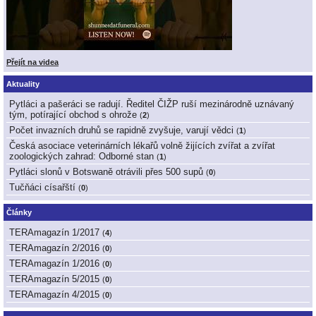
Přejít na videa
Aktuality
Pytláci a pašeráci se radují. Ředitel ČIŽP ruší mezinárodně uznávaný
tým, potírající obchod s ohrože
(
2
)
Počet invazních druhů se rapidně zvyšuje, varují vědci
(
1
)
Česká asociace veterinárních lékařů volně žijících zvířat a zvířat
zoologických zahrad: Odborné stan
(
1
)
Pytláci slonů v Botswaně otrávili přes 500 supů
(
0
)
Tučňáci císařští
(
0
)
Články
TERAmagazín 1/2017
(
4
)
TERAmagazín 2/2016
(
0
)
TERAmagazín 1/2016
(
0
)
TERAmagazín 5/2015
(
0
)
TERAmagazín 4/2015
(
0
)