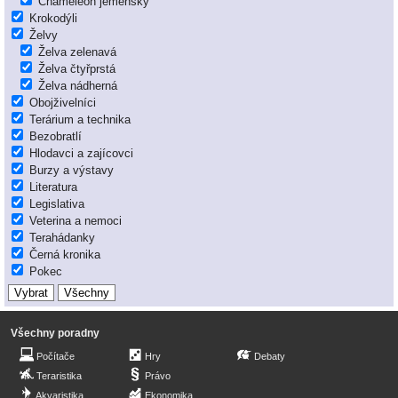
Chameleon jemenský
Krokodýli
Želvy
Želva zelenavá
Želva čtyřprstá
Želva nádherná
Obojživelníci
Terárium a technika
Bezobratlí
Hlodavci a zajícovci
Burzy a výstavy
Literatura
Legislativa
Veterina a nemoci
Terahádanky
Černá kronika
Pokec
Všechny poradny
Počítače
Hry
Debaty
Teraristika
Právo
Akvaristika
Ekonomika